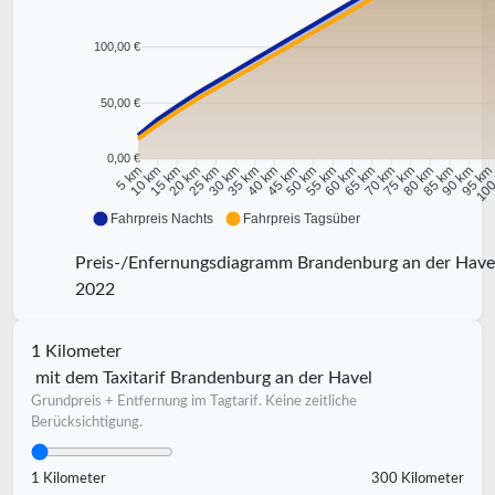
100,00 €
50,00 €
0,00 €
10 km
15 km
20 km
25 km
30 km
35 km
40 km
45 km
50 km
55 km
60 km
65 km
70 km
75 km
80 km
85 km
90 km
95 k
5 km
100
Fahrpreis Nachts
Fahrpreis Tagsüber
Preis-/Enfernungsdiagramm Brandenburg an der Have
2022
1 Kilometer
mit dem Taxitarif Brandenburg an der Havel
Grundpreis + Entfernung im Tagtarif. Keine zeitliche
Berücksichtigung.
1 Kilometer
300 Kilometer