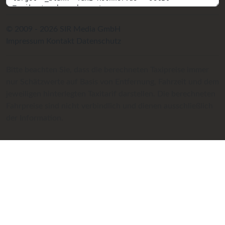
© 2009 - 2026 SIR Media GmbH
Impressum
Kontakt
Datenschutz
Bitte beachten Sie, dass die berechneten Taxipreise immer
nur Schätzwerte auf Basis von Entfernung, Fahrzeit und dem
jeweiligen hinterlegten Taxitarif darstellen. Die berechneten
Fahrpreise sind nicht verbindlich und dienen ausschließlich
der Information.