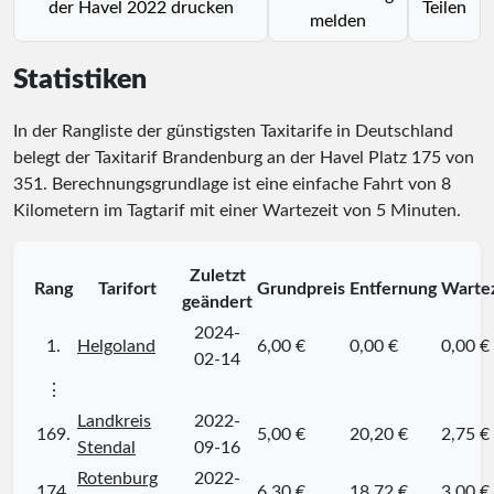
der Havel 2022 drucken
Teilen
melden
Statistiken
In der Rangliste der günstigsten Taxitarife in Deutschland
belegt der Taxitarif Brandenburg an der Havel Platz
175
von
351
. Berechnungsgrundlage ist eine einfache Fahrt von 8
Kilometern im Tagtarif mit einer Wartezeit von 5 Minuten.
Zuletzt
Rang
Tarifort
Grundpreis
Entfernung
Wartez
geändert
2024-
1.
Helgoland
6,00 €
0,00 €
0,00 €
02-14
⋮
Landkreis
2022-
169.
5,00 €
20,20 €
2,75 €
Stendal
09-16
Rotenburg
2022-
174.
6,30 €
18,72 €
3,00 €