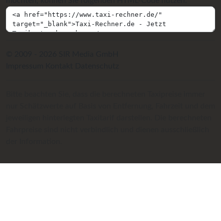
möchten, können Sie folgenden HTML-Code nutzen:
© 2009 - 2026 SIR Media GmbH
Impressum
Kontakt
Datenschutz
Bitte beachten Sie, dass die berechneten Taxipreise immer
nur Schätzwerte auf Basis von Entfernung, Fahrzeit und dem
jeweiligen hinterlegten Taxitarif darstellen. Die berechneten
Fahrpreise sind nicht verbindlich und dienen ausschließlich
der Information.