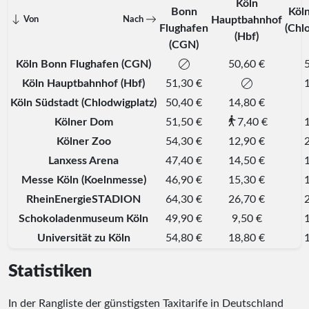
Köln
Bonn
Köl
Hauptbahnhof
Von
Nach
Flughafen
(Chl
(Hbf)
(CGN)
Köln Bonn Flughafen (CGN)
50,60 €
Köln Hauptbahnhof (Hbf)
51,30 €
Köln Südstadt (Chlodwigplatz)
50,40 €
14,80 €
Kölner Dom
51,50 €
7,40 €
Kölner Zoo
54,30 €
12,90 €
Lanxess Arena
47,40 €
14,50 €
Messe Köln (Koelnmesse)
46,90 €
15,30 €
RheinEnergieSTADION
64,30 €
26,70 €
Schokoladenmuseum Köln
49,90 €
9,50 €
Universität zu Köln
54,80 €
18,80 €
Statistiken
In der Rangliste der günstigsten Taxitarife in Deutschland