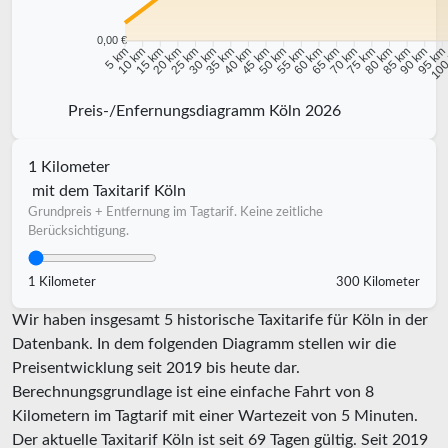
0,00 €
10 km
15 km
20 km
25 km
30 km
35 km
40 km
45 km
50 km
55 km
60 km
65 km
70 km
75 km
80 km
85 km
90 km
95 k
5 km
100
Preis-/Enfernungsdiagramm Köln 2026
1 Kilometer
mit dem Taxitarif Köln
Grundpreis + Entfernung im Tagtarif. Keine zeitliche
Berücksichtigung.
1 Kilometer
300 Kilometer
Wir haben insgesamt 5 historische Taxitarife für Köln in der
Datenbank. In dem folgenden Diagramm stellen wir die
Preisentwicklung seit 2019 bis heute dar.
Berechnungsgrundlage ist eine einfache Fahrt von 8
Kilometern im Tagtarif mit einer Wartezeit von 5 Minuten.
Der aktuelle Taxitarif Köln ist seit
69
Tagen gültig. Seit
2019