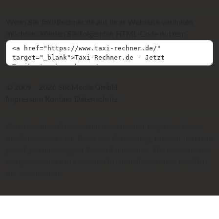
Wenn Sie Taxi-Rechner.de auf Ihrer Webseite verlinken
möchten, können Sie folgenden HTML-Code nutzen:
© 2009 - 2026 SIR Media GmbH
Impressum
Kontakt
Datenschutz
Bitte beachten Sie, dass die berechneten Taxipreise immer
nur Schätzwerte auf Basis von Entfernung, Fahrzeit und dem
jeweiligen hinterlegten Taxitarif darstellen. Die berechneten
Fahrpreise sind nicht verbindlich und dienen ausschließlich
der Information.