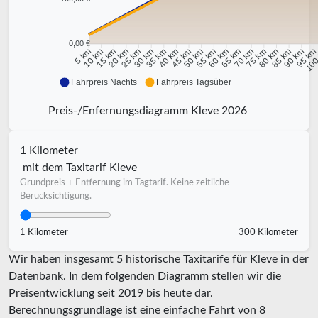
0,00 €
10 km
15 km
20 km
25 km
30 km
35 km
40 km
45 km
50 km
55 km
60 km
65 km
70 km
75 km
80 km
85 km
90 km
95 k
5 km
100
Fahrpreis Nachts
Fahrpreis Tagsüber
Preis-/Enfernungsdiagramm Kleve 2026
1 Kilometer
mit dem Taxitarif Kleve
Grundpreis + Entfernung im Tagtarif. Keine zeitliche
Berücksichtigung.
1 Kilometer
300 Kilometer
Wir haben insgesamt 5 historische Taxitarife für Kleve in der
Datenbank. In dem folgenden Diagramm stellen wir die
Preisentwicklung seit 2019 bis heute dar.
Berechnungsgrundlage ist eine einfache Fahrt von 8