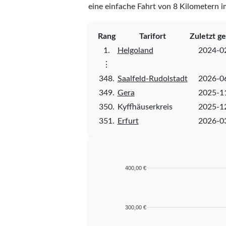
eine einfache Fahrt von 8 Kilometern i
Rang
Tarifort
Zuletzt g
1.
Helgoland
2024-0
⋮
348.
Saalfeld-Rudolstadt
2026-0
349.
Gera
2025-1
350.
Kyffhäuserkreis
2025-1
351.
Erfurt
2026-0
400,00 €
300,00 €