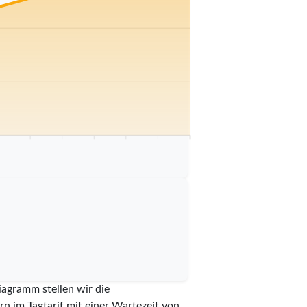
 km
75 km
80 km
85 km
90 km
95 km
100 km
iagramm stellen wir die
n im Tagtarif mit einer Wartezeit von