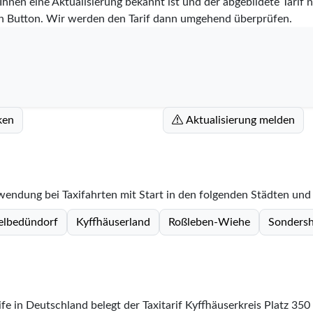
hnen eine Aktualisierung bekannt ist und der abgebildete Tarif ni
n Button. Wir werden den Tarif dann umgehend überprüfen.
ken
Aktualisierung melden
nwendung bei Taxifahrten mit Start in den folgenden Städten und
elbedündorf
Kyffhäuserland
Roßleben-Wiehe
Sonders
ife in Deutschland belegt der Taxitarif Kyffhäuserkreis Platz
350