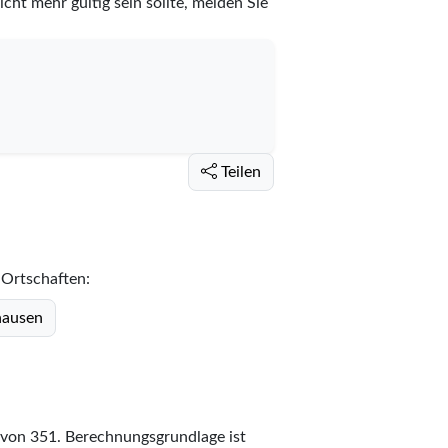
cht mehr gültig sein sollte, melden Sie
Teilen
 Ortschaften:
hausen
von
351
. Berechnungsgrundlage ist