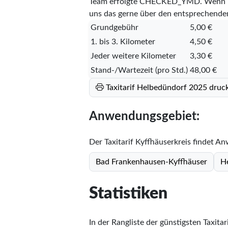
Team erfolgte
CHECKED_YMD
. Wenn I
uns das gerne über den entsprechende
Grundgebühr
5,00 €
1. bis 3. Kilometer
4,50 €
Jeder weitere Kilometer
3,30 €
Stand-/Wartezeit (pro Std.)
48,00 €
Taxitarif Helbedündorf 2025 druc
Anwendungsgebiet:
Der Taxitarif Kyffhäuserkreis findet A
Bad Frankenhausen-Kyffhäuser
H
Statistiken
In der Rangliste der günstigsten Taxitar