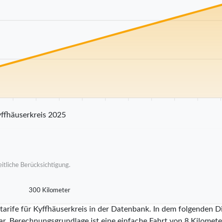
25 km
30 km
35 km
40 km
45 km
50 km
55 km
60 km
65 km
70
ffhäuserkreis 2025
itliche Berücksichtigung.
300 Kilometer
tarife für Kyffhäuserkreis in der Datenbank. In dem folgenden D
ar. Berechnungsgrundlage ist eine einfache Fahrt von 8 Kilometer