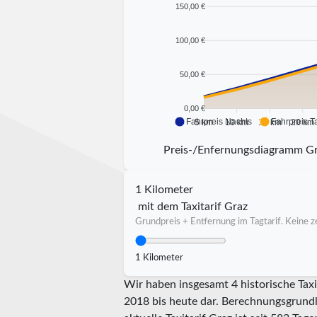
150,00 €
100,00 €
50,00 €
0,00 €
Fahrpreis Nachts
Fahrpreis T
5 km
10 km
15 km
20 km
Preis-/Enfernungsdiagramm G
1 Kilometer
mit dem Taxitarif Graz
Grundpreis + Entfernung im Tagtarif. Keine ze
1 Kilometer
Wir haben insgesamt 4 historische Taxi
2018 bis heute dar. Berechnungsgrundla