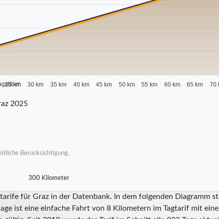
agsüber
25 km
30 km
35 km
40 km
45 km
50 km
55 km
60 km
65 km
70
raz 2025
itliche Berücksichtigung.
300 Kilometer
tarife für Graz in der Datenbank. In dem folgenden Diagramm ste
ge ist eine einfache Fahrt von 8 Kilometern im Tagtarif mit ein