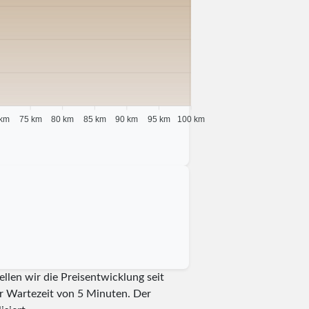
 km
75 km
80 km
85 km
90 km
95 km
100 km
llen wir die Preisentwicklung seit
er Wartezeit von 5 Minuten.
Der