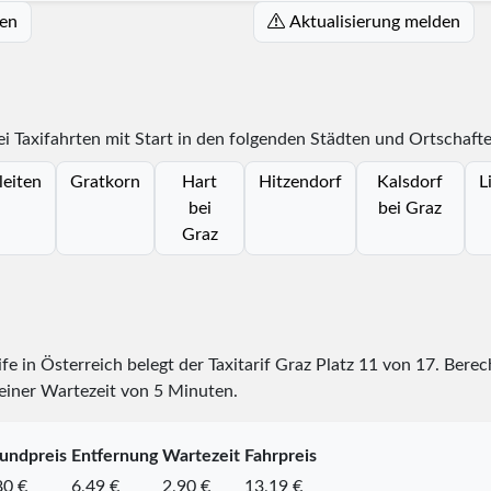
ken
Aktualisierung melden
i Taxifahrten mit Start in den folgenden Städten und Ortschafte
leiten
Gratkorn
Hart
Hitzendorf
Kalsdorf
L
bei
bei Graz
Graz
ife in Österreich belegt der Taxitarif Graz Platz
11
von
17
. Berec
 einer Wartezeit von 5 Minuten.
undpreis
Entfernung
Wartezeit
Fahrpreis
80 €
6,49 €
2,90 €
13,19 €