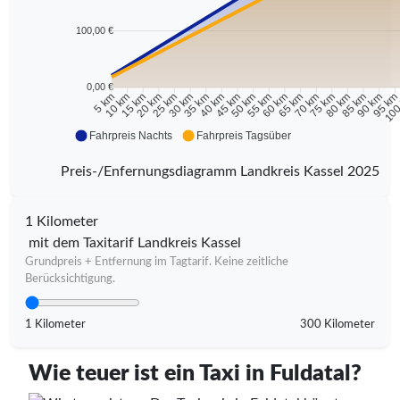
100,00 €
0,00 €
10 km
15 km
20 km
25 km
30 km
35 km
40 km
45 km
50 km
55 km
60 km
65 km
70 km
75 km
80 km
85 km
90 km
95 k
5 km
100
Fahrpreis Nachts
Fahrpreis Tagsüber
Preis-/Enfernungsdiagramm Landkreis Kassel 2025
1 Kilometer
mit dem Taxitarif Landkreis Kassel
Grundpreis + Entfernung im Tagtarif. Keine zeitliche
Berücksichtigung.
1 Kilometer
300 Kilometer
Wie teuer ist ein Taxi in Fuldatal?