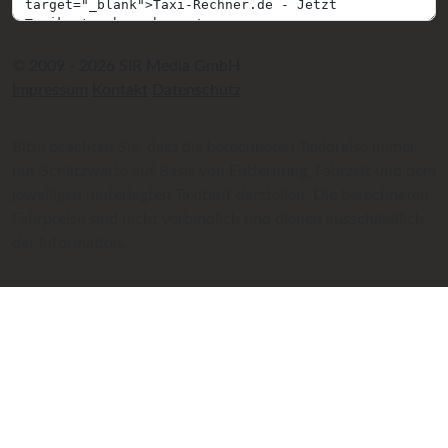
© 2009 - 2026 SIR Media GmbH
Impressum
Kontakt
Datenschutz
Bitte beachten Sie, dass die berechneten Taxipreise immer
nur Schätzwerte auf Basis von Entfernung, Fahrzeit und dem
jeweiligen hinterlegten Taxitarif darstellen. Die berechneten
Fahrpreise sind nicht verbindlich und dienen ausschließlich
der Information.