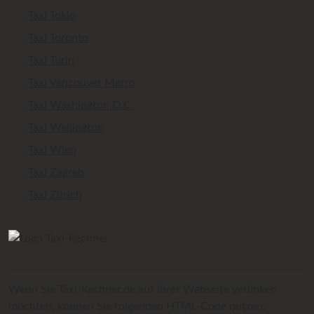
Taxi Tokio
Taxi Toronto
Taxi Turin
Taxi Vancouver Metro
Taxi Washington D.C.
Taxi Wellington
Taxi Wien
Taxi Zagreb
Taxi Zürich
Wenn Sie Taxi-Rechner.de auf Ihrer Webseite verlinken
möchten, können Sie folgenden HTML-Code nutzen: