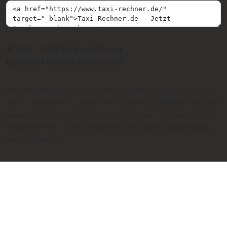
© 2009 - 2026 SIR Media GmbH
Impressum
Kontakt
Datenschutz
Bitte beachten Sie, dass die berechneten Taxipreise immer
nur Schätzwerte auf Basis von Entfernung, Fahrzeit und dem
jeweiligen hinterlegten Taxitarif darstellen. Die berechneten
Fahrpreise sind nicht verbindlich und dienen ausschließlich
der Information.