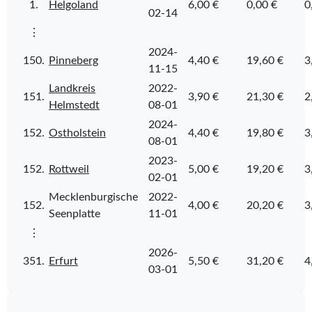
1.
Helgoland
6,00 €
0,00 €
0
02-14
⋮
2024-
150.
Pinneberg
4,40 €
19,60 €
3
11-15
Landkreis
2022-
151.
3,90 €
21,30 €
2
Helmstedt
08-01
2024-
152.
Ostholstein
4,40 €
19,80 €
3
08-01
2023-
152.
Rottweil
5,00 €
19,20 €
3
02-01
Mecklenburgische
2022-
152.
4,00 €
20,20 €
3
Seenplatte
11-01
⋮
2026-
351.
Erfurt
5,50 €
31,20 €
4
03-01