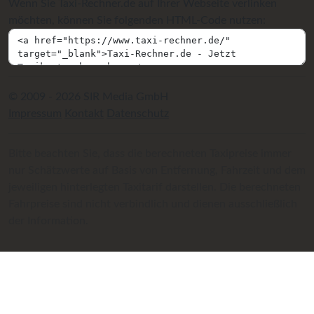
Wenn Sie Taxi-Rechner.de auf Ihrer Webseite verlinken
möchten, können Sie folgenden HTML-Code nutzen:
© 2009 - 2026 SIR Media GmbH
Impressum
Kontakt
Datenschutz
Bitte beachten Sie, dass die berechneten Taxipreise immer
nur Schätzwerte auf Basis von Entfernung, Fahrzeit und dem
jeweiligen hinterlegten Taxitarif darstellen. Die berechneten
Fahrpreise sind nicht verbindlich und dienen ausschließlich
der Information.