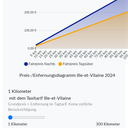
200,00 €
100,00 €
0,00 €
10 km
15 km
20 km
25 km
30 km
35 km
40 km
45 km
50 km
55 km
60 km
65 km
70 km
75 km
80 km
85 km
90 km
95 k
5 km
100
Fahrpreis Nachts
Fahrpreis Tagsüber
Preis-/Enfernungsdiagramm Ille-et-Vilaine 2024
1 Kilometer
mit dem Taxitarif Ille-et-Vilaine
Grundpreis + Entfernung im Tagtarif. Keine zeitliche
Berücksichtigung.
1 Kilometer
300 Kilometer