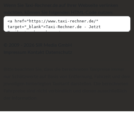
Wenn Sie Taxi-Rechner.de auf Ihrer Webseite verlinken
möchten, können Sie folgenden HTML-Code nutzen:
© 2009 - 2026 SIR Media GmbH
Impressum
Kontakt
Datenschutz
Bitte beachten Sie, dass die berechneten Taxipreise immer
nur Schätzwerte auf Basis von Entfernung, Fahrzeit und dem
jeweiligen hinterlegten Taxitarif darstellen. Die berechneten
Fahrpreise sind nicht verbindlich und dienen ausschließlich
der Information.