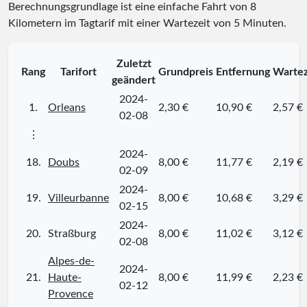
Berechnungsgrundlage ist eine einfache Fahrt von 8
Kilometern im Tagtarif mit einer Wartezeit von 5 Minuten.
Zuletzt
Rang
Tarifort
Grundpreis
Entfernung
Wartez
geändert
2024-
1.
Orleans
2,30 €
10,90 €
2,57 €
02-08
⋮
2024-
18.
Doubs
8,00 €
11,77 €
2,19 €
02-09
2024-
19.
Villeurbanne
8,00 €
10,68 €
3,29 €
02-15
2024-
20.
Straßburg
8,00 €
11,02 €
3,12 €
02-08
Alpes-de-
2024-
21.
Haute-
8,00 €
11,99 €
2,23 €
02-12
Provence