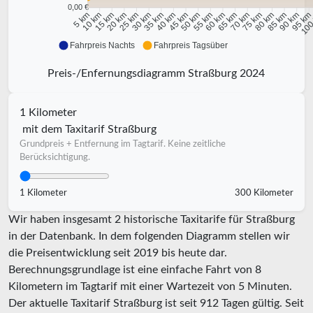
0,00 €
10 km
15 km
20 km
25 km
30 km
35 km
40 km
45 km
50 km
55 km
60 km
65 km
70 km
75 km
80 km
85 km
90 km
95 k
5 km
100
Fahrpreis Nachts
Fahrpreis Tagsüber
Preis-/Enfernungsdiagramm Straßburg 2024
1 Kilometer
mit dem Taxitarif Straßburg
Grundpreis + Entfernung im Tagtarif. Keine zeitliche
Berücksichtigung.
1 Kilometer
300 Kilometer
Wir haben insgesamt 2 historische Taxitarife für Straßburg
in der Datenbank. In dem folgenden Diagramm stellen wir
die Preisentwicklung seit 2019 bis heute dar.
Berechnungsgrundlage ist eine einfache Fahrt von 8
Kilometern im Tagtarif mit einer Wartezeit von 5 Minuten.
Der aktuelle Taxitarif Straßburg ist seit
912
Tagen gültig. Seit