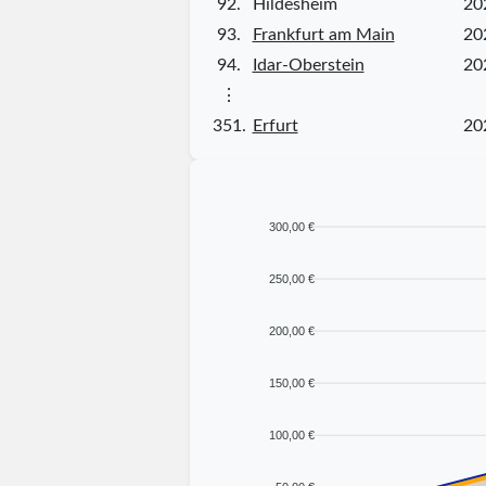
92.
Hildesheim
20
93.
Frankfurt am Main
20
94.
Idar-Oberstein
20
⋮
351.
Erfurt
20
300,00 €
250,00 €
200,00 €
150,00 €
100,00 €