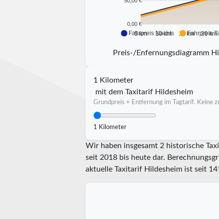
50,00 €
0,00 €
Fahrpreis Nachts
Fahrpreis T
5 km
10 km
15 km
20 km
Preis-/Enfernungsdiagramm H
1 Kilometer
mit dem Taxitarif Hildesheim
Grundpreis + Entfernung im Tagtarif. Keine ze
1 Kilometer
Wir haben insgesamt 2 historische Taxi
seit 2018 bis heute dar. Berechnungsgr
aktuelle Taxitarif Hildesheim ist seit
14