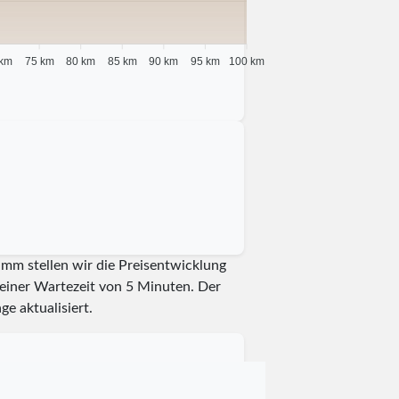
 km
75 km
80 km
85 km
90 km
95 km
100 km
amm stellen wir die Preisentwicklung
t einer Wartezeit von 5 Minuten.
Der
ge aktualisiert.