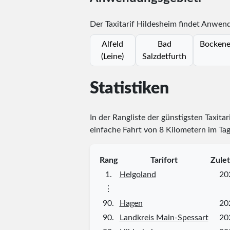
Der Taxitarif Hildesheim findet Anwend
Alfeld
Bad
Bocken
(Leine)
Salzdetfurth
Statistiken
In der Rangliste der günstigsten Taxita
einfache Fahrt von 8 Kilometern im Tag
Rang
Tarifort
Zulet
1.
Helgoland
20
⋮
90.
Hagen
20
90.
Landkreis Main-Spessart
20