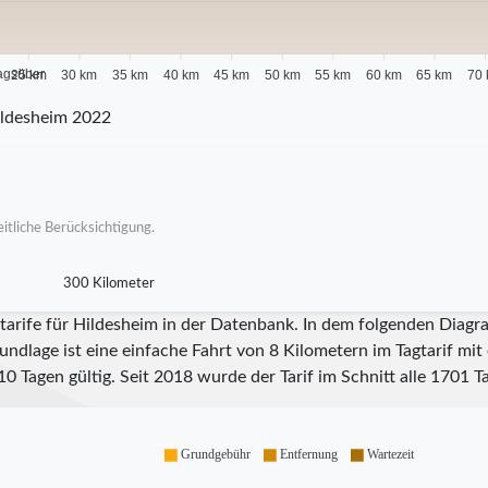
agsüber
25 km
30 km
35 km
40 km
45 km
50 km
55 km
60 km
65 km
70
ildesheim 2022
itliche Berücksichtigung.
300 Kilometer
tarife für Hildesheim in der Datenbank. In dem folgenden Diagr
undlage ist eine einfache Fahrt von 8 Kilometern im Tagtarif mi
10
Tagen gültig. Seit
2018
wurde der Tarif im Schnitt alle
1701
Ta
Grundgebühr
Entfernung
Wartezeit