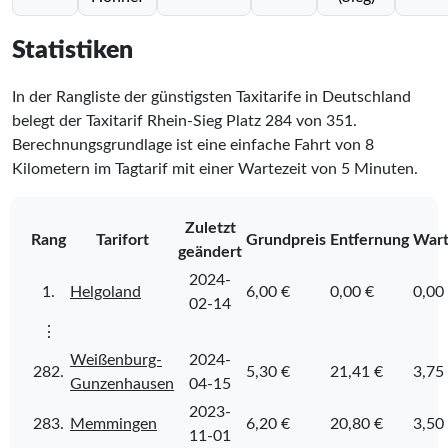
Statistiken
In der Rangliste der günstigsten Taxitarife in Deutschland
belegt der Taxitarif Rhein-Sieg Platz
284
von
351
.
Berechnungsgrundlage ist eine einfache Fahrt von 8
Kilometern im Tagtarif mit einer Wartezeit von 5 Minuten.
Zuletzt
Rang
Tarifort
Grundpreis
Entfernung
Wart
geändert
2024-
1.
Helgoland
6,00 €
0,00 €
0,00
02-14
⋮
Weißenburg-
2024-
282.
5,30 €
21,41 €
3,75
Gunzenhausen
04-15
2023-
283.
Memmingen
6,20 €
20,80 €
3,50
11-01