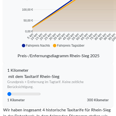
100,00 €
50,00 €
0,00 €
10 km
15 km
20 km
25 km
30 km
35 km
40 km
45 km
50 km
55 km
60 km
65 km
70 km
75 km
80 km
85 km
90 km
95 k
5 km
100
Fahrpreis Nachts
Fahrpreis Tagsüber
Preis-/Enfernungsdiagramm Rhein-Sieg 2025
1 Kilometer
mit dem Taxitarif Rhein-Sieg
Grundpreis + Entfernung im Tagtarif. Keine zeitliche
Berücksichtigung.
1 Kilometer
300 Kilometer
Wir haben insgesamt 4 historische Taxitarife für Rhein-Sieg