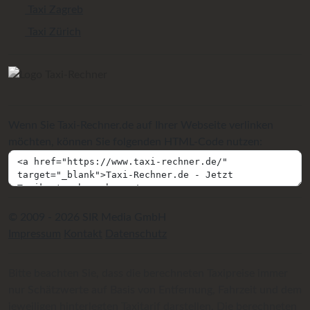
Taxi Zagreb
Taxi Zürich
Wenn Sie Taxi-Rechner.de auf Ihrer Webseite verlinken
möchten, können Sie folgenden HTML-Code nutzen:
© 2009 - 2026 SIR Media GmbH
Impressum
Kontakt
Datenschutz
Bitte beachten Sie, dass die berechneten Taxipreise immer
nur Schätzwerte auf Basis von Entfernung, Fahrzeit und dem
jeweiligen hinterlegten Taxitarif darstellen. Die berechneten