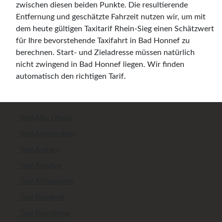
zwischen diesen beiden Punkte. Die resultierende
Entfernung und geschätzte Fahrzeit nutzen wir, um mit
dem heute gültigen Taxitarif Rhein-Sieg einen Schätzwert
für Ihre bevorstehende Taxifahrt in Bad Honnef zu
berechnen. Start- und Zieladresse müssen natürlich
nicht zwingend in Bad Honnef liegen. Wir finden
automatisch den richtigen Tarif.
Taxi Abu Dhabi
Taxi Amsterdam
Taxi Ankara
Taxi Antalya
Taxi Antwerpen
Taxi Bangkok
Taxi Barcelona