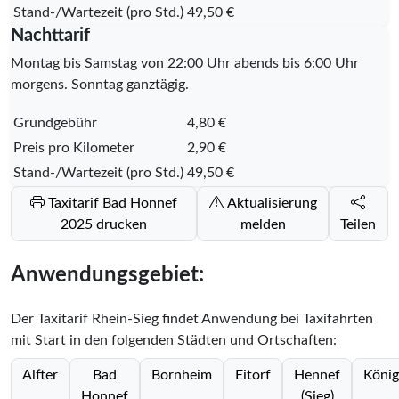
Stand-/Wartezeit (pro Std.)
49,50 €
Nachttarif
Montag bis Samstag von 22:00 Uhr abends bis 6:00 Uhr
morgens. Sonntag ganztägig.
Grundgebühr
4,80 €
Preis pro Kilometer
2,90 €
Stand-/Wartezeit (pro Std.)
49,50 €
Taxitarif Bad Honnef
Aktualisierung
2025 drucken
melden
Teilen
Anwendungsgebiet:
Der Taxitarif Rhein-Sieg findet Anwendung bei Taxifahrten
mit Start in den folgenden Städten und Ortschaften:
Alfter
Bad
Bornheim
Eitorf
Hennef
König
Honnef
(Sieg)