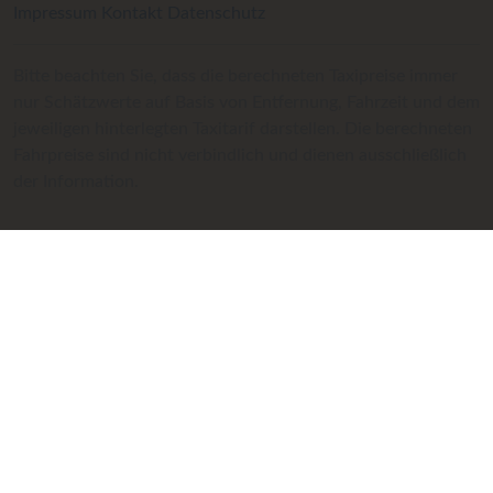
Impressum
Kontakt
Datenschutz
Bitte beachten Sie, dass die berechneten Taxipreise immer
nur Schätzwerte auf Basis von Entfernung, Fahrzeit und dem
jeweiligen hinterlegten Taxitarif darstellen. Die berechneten
Fahrpreise sind nicht verbindlich und dienen ausschließlich
der Information.