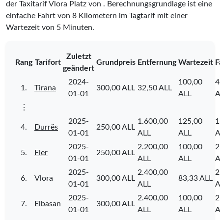
der Taxitarif Vlora Platz
von
. Berechnungsgrundlage ist eine
einfache Fahrt von 8 Kilometern im Tagtarif mit einer
Wartezeit von 5 Minuten.
Zuletzt
Rang
Tarifort
Grundpreis
Entfernung
Wartezeit
F
geändert
2024-
100,00
4
1.
Tirana
300,00 ALL
32,50 ALL
01-01
ALL
A
⋮
2025-
1.600,00
125,00
1
4.
Durrës
250,00 ALL
01-01
ALL
ALL
A
2025-
2.200,00
100,00
2
5.
Fier
250,00 ALL
01-01
ALL
ALL
A
2025-
2.400,00
2
6.
Vlora
300,00 ALL
83,33 ALL
01-01
ALL
A
2025-
2.400,00
100,00
2
7.
Elbasan
300,00 ALL
01-01
ALL
ALL
A