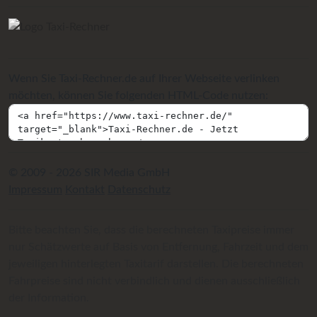
Wenn Sie Taxi-Rechner.de auf Ihrer Webseite verlinken
möchten, können Sie folgenden HTML-Code nutzen:
© 2009 - 2026 SIR Media GmbH
Impressum
Kontakt
Datenschutz
Bitte beachten Sie, dass die berechneten Taxipreise immer
nur Schätzwerte auf Basis von Entfernung, Fahrzeit und dem
jeweiligen hinterlegten Taxitarif darstellen. Die berechneten
Fahrpreise sind nicht verbindlich und dienen ausschließlich
der Information.