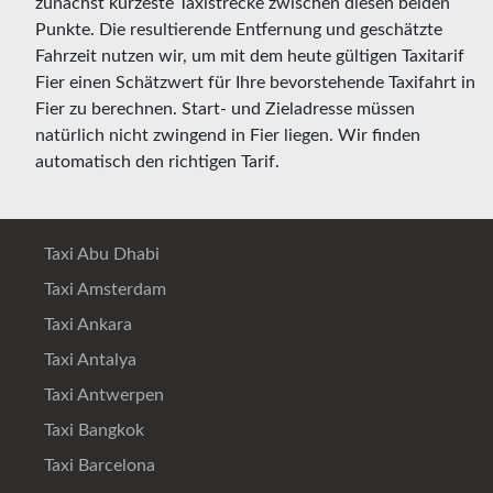
zunächst kürzeste Taxistrecke zwischen diesen beiden
Punkte. Die resultierende Entfernung und geschätzte
Fahrzeit nutzen wir, um mit dem heute gültigen Taxitarif
Fier einen Schätzwert für Ihre bevorstehende Taxifahrt in
Fier zu berechnen. Start- und Zieladresse müssen
natürlich nicht zwingend in Fier liegen. Wir finden
automatisch den richtigen Tarif.
Taxi Abu Dhabi
Taxi Amsterdam
Taxi Ankara
Taxi Antalya
Taxi Antwerpen
Taxi Bangkok
Taxi Barcelona