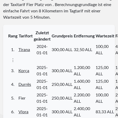
der Taxitarif Fier Platz
von
. Berechnungsgrundlage ist eine
einfache Fahrt von 8 Kilometern im Tagtarif mit einer
Wartezeit von 5 Minuten.
Zuletzt
Rang
Tarifort
Grundpreis
Entfernung
Wartezeit
F
geändert
2024-
100,00
4
1.
Tirana
300,00 ALL
32,50 ALL
01-01
ALL
A
⋮
2025-
1.200,00
125,00
1
3.
Korça
300,00 ALL
01-01
ALL
ALL
A
2025-
1.600,00
125,00
1
4.
Durrës
250,00 ALL
01-01
ALL
ALL
A
2025-
2.200,00
100,00
2
5.
Fier
250,00 ALL
01-01
ALL
ALL
A
2025-
2.400,00
2
6.
Vlora
300,00 ALL
83,33 ALL
01-01
ALL
A