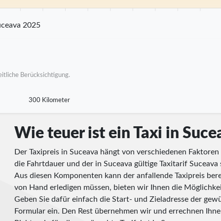
km
25 km
30 km
35 km
40 km
45 km
50 km
55 km
60 km
65 km
70
uceava 2025
itliche Berücksichtigung.
300 Kilometer
Wie teuer ist ein Taxi in Suc
Der Taxipreis in Suceava hängt von verschiedenen Faktoren 
die Fahrtdauer und der in Suceava gültige Taxitarif Suceava
Aus diesen Komponenten kann der anfallende Taxipreis ber
von Hand erledigen müssen, bieten wir Ihnen die Möglichkeit,
Geben Sie dafür einfach die Start- und Zieladresse der gewü
Formular ein. Den Rest übernehmen wir und errechnen Ihn