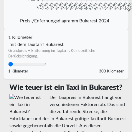
0,00 RON
10 km
15 km
20 km
25 km
30 km
35 km
40 km
45 km
50 km
55 km
60 km
65 km
70 km
75 km
80 km
85 km
90 km
95 k
5 km
100
Preis-/Enfernungsdiagramm Bukarest 2024
1 Kilometer
mit dem Taxitarif Bukarest
Grundpreis + Entfernung im Tagtarif. Keine zeitliche
Berücksichtigung.
1 Kilometer
300 Kilometer
Wie teuer ist ein Taxi in Bukarest?
Der Taxipreis in Bukarest hängt von
verschiedenen Faktoren ab. Das sind
die zu fahrende Strecke, die
Fahrtdauer und der in Bukarest gültige Taxitarif Bukarest
sowie gegebenenfalls die Uhrzeit. Aus diesen