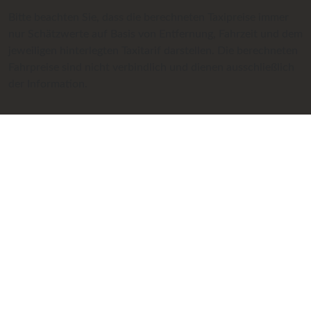
Bitte beachten Sie, dass die berechneten Taxipreise immer
nur Schätzwerte auf Basis von Entfernung, Fahrzeit und dem
jeweiligen hinterlegten Taxitarif darstellen. Die berechneten
Fahrpreise sind nicht verbindlich und dienen ausschließlich
der Information.