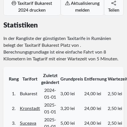
Taxitarif Bukarest
Aktualisierung
2024 drucken
melden
Teilen
Statistiken
In der Rangliste der günstigsten Taxitarife in Rumänien
belegt der Taxitarif Bukarest Platz
von
.
Berechnungsgrundlage ist eine einfache Fahrt von 8
Kilometern im Tagtarif mit einer Wartezeit von 5 Minuten.
Zuletzt
Rang
Tarifort
Grundpreis
Entfernung
Wartezei
geändert
2024-
1.
Bukarest
3,00 lei
24,00 lei
2,50 lei
01-01
2025-
2.
Kronstadt
3,20 lei
24,00 lei
2,50 lei
01-01
2025-
3.
Suceava
5,00 lei
24,00 lei
2,50 lei
01-01