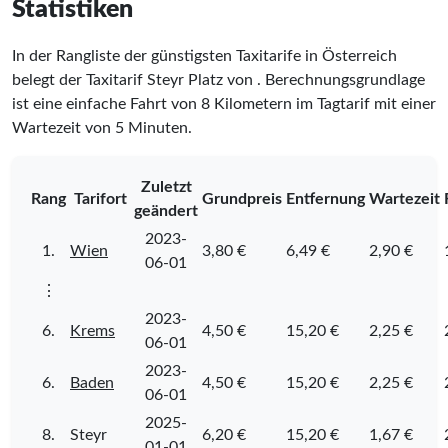
Statistiken
In der Rangliste der günstigsten Taxitarife in Österreich
belegt der Taxitarif Steyr Platz
von
. Berechnungsgrundlage
ist eine einfache Fahrt von 8 Kilometern im Tagtarif mit einer
Wartezeit von 5 Minuten.
Zuletzt
Rang
Tarifort
Grundpreis
Entfernung
Wartezeit
geändert
2023-
1.
Wien
3,80 €
6,49 €
2,90 €
06-01
⋮
2023-
6.
Krems
4,50 €
15,20 €
2,25 €
06-01
2023-
6.
Baden
4,50 €
15,20 €
2,25 €
06-01
2025-
8.
Steyr
6,20 €
15,20 €
1,67 €
01-01