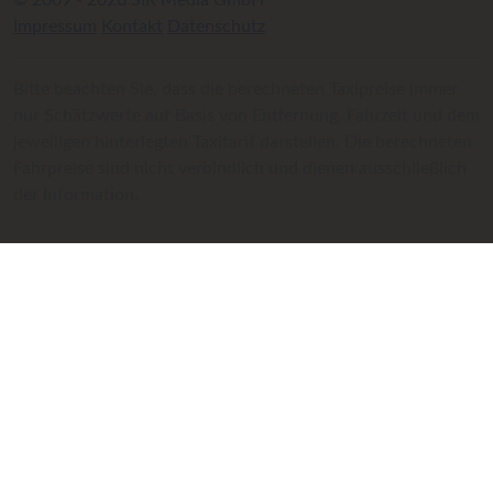
© 2009 - 2026 SIR Media GmbH
Impressum
Kontakt
Datenschutz
Bitte beachten Sie, dass die berechneten Taxipreise immer
nur Schätzwerte auf Basis von Entfernung, Fahrzeit und dem
jeweiligen hinterlegten Taxitarif darstellen. Die berechneten
Fahrpreise sind nicht verbindlich und dienen ausschließlich
der Information.