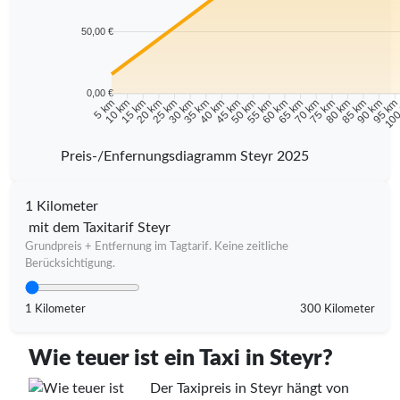
50,00 €
0,00 €
10 km
15 km
20 km
25 km
30 km
35 km
40 km
45 km
50 km
55 km
60 km
65 km
70 km
75 km
80 km
85 km
90 km
95 k
5 km
100
Preis-/Enfernungsdiagramm Steyr 2025
1 Kilometer
mit dem Taxitarif Steyr
Grundpreis + Entfernung im Tagtarif. Keine zeitliche
Berücksichtigung.
1 Kilometer
300 Kilometer
Wie teuer ist ein Taxi in Steyr?
Der Taxipreis in Steyr hängt von