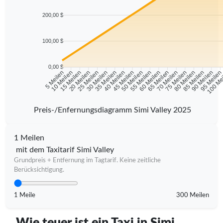
200,00 $
100,00 $
0,00 $
10 Meilen
15 Meilen
20 Meilen
25 Meilen
30 Meilen
35 Meilen
40 Meilen
45 Meilen
50 Meilen
55 Meilen
60 Meilen
65 Meilen
70 Meilen
75 Meilen
80 Meilen
85 Meilen
90 Meilen
95 Meile
5 Meilen
100 Me
Preis-/Enfernungsdiagramm Simi Valley 2025
1 Meilen
mit dem Taxitarif Simi Valley
Grundpreis + Entfernung im Tagtarif. Keine zeitliche
Berücksichtigung.
1 Meile
300 Meilen
Wie teuer ist ein Taxi in Simi