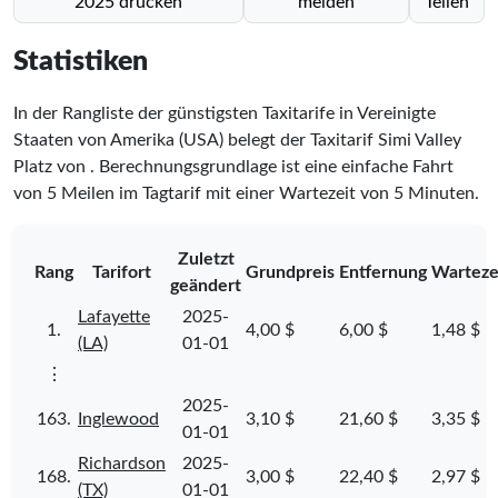
2025 drucken
melden
Teilen
Statistiken
In der Rangliste der günstigsten Taxitarife in Vereinigte
Staaten von Amerika (USA) belegt der Taxitarif Simi Valley
Platz
von
. Berechnungsgrundlage ist eine einfache Fahrt
von 5 Meilen im Tagtarif mit einer Wartezeit von 5 Minuten.
Zuletzt
Rang
Tarifort
Grundpreis
Entfernung
Warteze
geändert
Lafayette
2025-
1.
4,00 $
6,00 $
1,48 $
(LA)
01-01
⋮
2025-
163.
Inglewood
3,10 $
21,60 $
3,35 $
01-01
Richardson
2025-
168.
3,00 $
22,40 $
2,97 $
(TX)
01-01