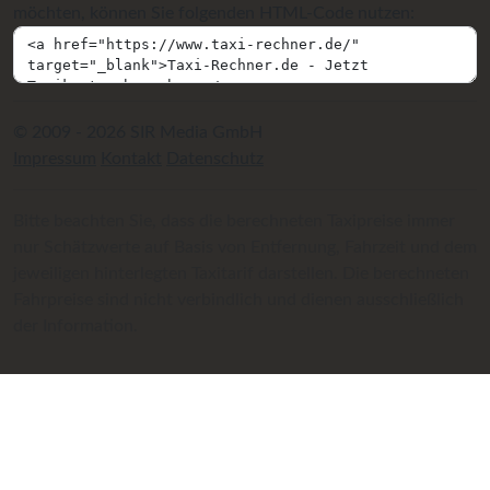
möchten, können Sie folgenden HTML-Code nutzen:
© 2009 - 2026 SIR Media GmbH
Impressum
Kontakt
Datenschutz
Bitte beachten Sie, dass die berechneten Taxipreise immer
nur Schätzwerte auf Basis von Entfernung, Fahrzeit und dem
jeweiligen hinterlegten Taxitarif darstellen. Die berechneten
Fahrpreise sind nicht verbindlich und dienen ausschließlich
der Information.