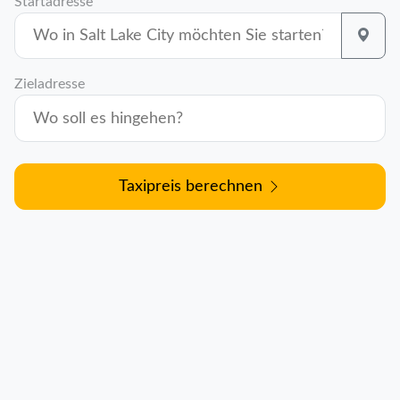
Startadresse
Zieladresse
Taxipreis berechnen