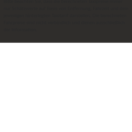
Bitte beachten Sie, dass die berechneten Taxipreise immer
nur Schätzwerte auf Basis von Entfernung, Fahrzeit und dem
jeweiligen hinterlegten Taxitarif darstellen. Die berechneten
Fahrpreise sind nicht verbindlich und dienen ausschließlich
der Information.