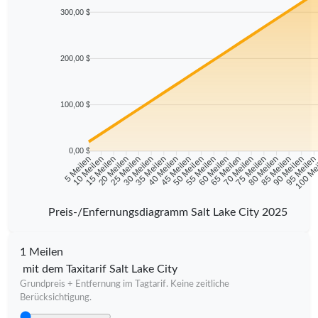
300,00 $
200,00 $
100,00 $
0,00 $
10 Meilen
15 Meilen
20 Meilen
25 Meilen
30 Meilen
35 Meilen
40 Meilen
45 Meilen
50 Meilen
55 Meilen
60 Meilen
65 Meilen
70 Meilen
75 Meilen
80 Meilen
85 Meilen
90 Meilen
95 Meile
5 Meilen
100 Me
Preis-/Enfernungsdiagramm Salt Lake City 2025
1 Meilen
mit dem Taxitarif Salt Lake City
Grundpreis + Entfernung im Tagtarif. Keine zeitliche
Berücksichtigung.