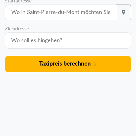
Startadresse
Zieladresse
Taxipreis berechnen