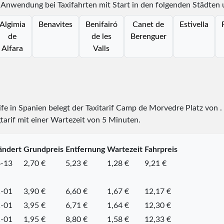
 Anwendung bei Taxifahrten mit Start in den folgenden Städten 
Algimia
Benavites
Benifairó
Canet de
Estivella
de
de les
Berenguer
Alfara
Valls
rife in Spanien belegt der Taxitarif Camp de Morvedre Platz
von
.
tarif mit einer Wartezeit von 5 Minuten.
ändert
Grundpreis
Entfernung
Wartezeit
Fahrpreis
-13
2,70 €
5,23 €
1,28 €
9,21 €
-01
3,90 €
6,60 €
1,67 €
12,17 €
-01
3,95 €
6,71 €
1,64 €
12,30 €
-01
1,95 €
8,80 €
1,58 €
12,33 €