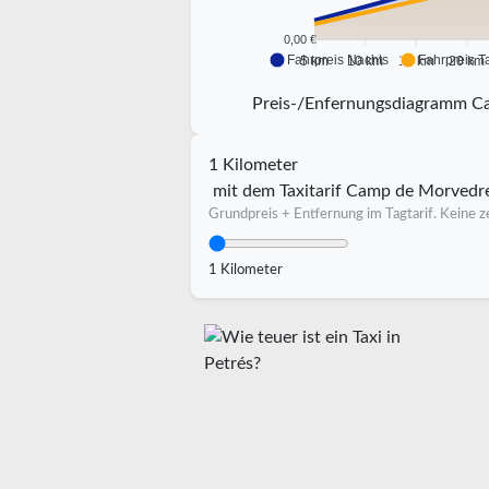
0,00 €
Fahrpreis Nachts
Fahrpreis T
5 km
10 km
15 km
20 km
Preis-/Enfernungsdiagramm C
1 Kilometer
mit dem Taxitarif Camp de Morvedr
Grundpreis + Entfernung im Tagtarif. Keine ze
1 Kilometer