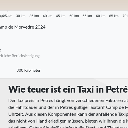
agsüber
25 km
30 km
35 km
40 km
45 km
50 km
55 km
60 km
65 km
70
amp de Morvedre 2024
e
itliche Berücksichtigung.
300 Kilometer
Wie teuer ist ein Taxi in Petr
Der Taxipreis in Petrés hängt von verschiedenen Faktoren ab
die Fahrtdauer und der in Petrés gültige Taxitarif Camp de
Uhrzeit. Aus diesen Komponenten kann der anfallende Taxip
das nicht von Hand erledigen müssen, bieten wir Ihnen die M
erledigen. Geben Sie dafür einfach die Start- und Zieladres