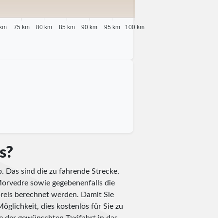
 km
75 km
80 km
85 km
90 km
95 km
100 km
és?
. Das sind die zu fahrende Strecke,
 Morvedre sowie gegebenenfalls die
reis berechnet werden. Damit Sie
öglichkeit, dies kostenlos für Sie zu
se der gewünschten Taxifahrt in das