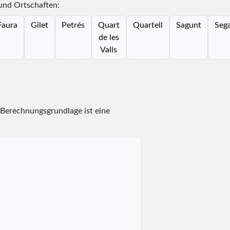
und Ortschaften:
Faura
Gilet
Petrés
Quart
Quartell
Sagunt
Sega
de les
Valls
 Berechnungsgrundlage ist eine