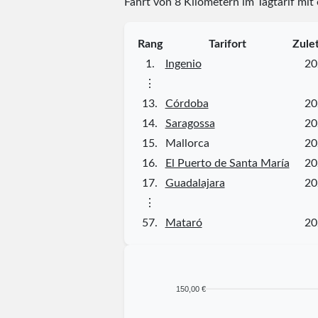
Fahrt von 8 Kilometern im Tagtarif mit
Rang
Tarifort
Zule
1.
Ingenio
20
⋮
13.
Córdoba
20
14.
Saragossa
20
15.
Mallorca
20
16.
El Puerto de Santa María
20
17.
Guadalajara
20
⋮
57.
Mataró
20
150,00 €