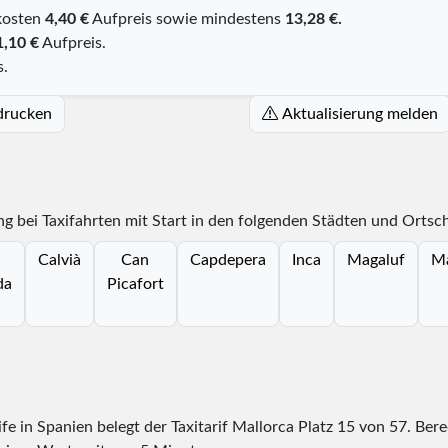
kosten
4,40 €
Aufpreis sowie mindestens
13,28 €.
1,10 €
Aufpreis.
s.
 drucken
Aktualisierung melden
g bei Taxifahrten mit Start in den folgenden Städten und Ortsch
a
Calvià
Can
Capdepera
Inca
Magaluf
M
da
Picafort
ife in Spanien belegt der Taxitarif Mallorca Platz
15
von
57
. Ber