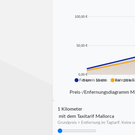
100,00 €
50,00 €
0,00 €
Fahrpreis Nachts
Fahrpreis T
5 km
10 km
15 km
20 km
Preis-/Enfernungsdiagramm M
1 Kilometer
mit dem Taxitarif Mallorca
Grundpreis + Entfernung im Tagtarif. Keine ze