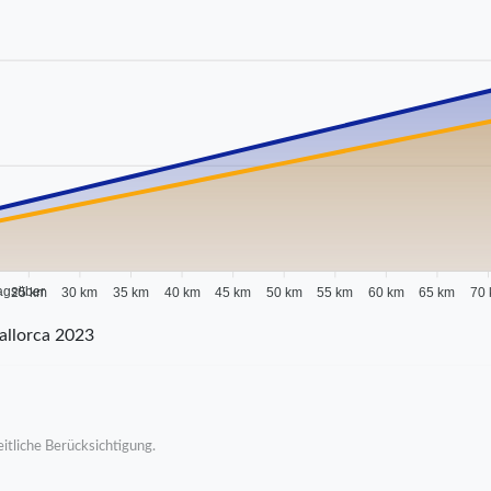
agsüber
25 km
30 km
35 km
40 km
45 km
50 km
55 km
60 km
65 km
70
allorca 2023
itliche Berücksichtigung.