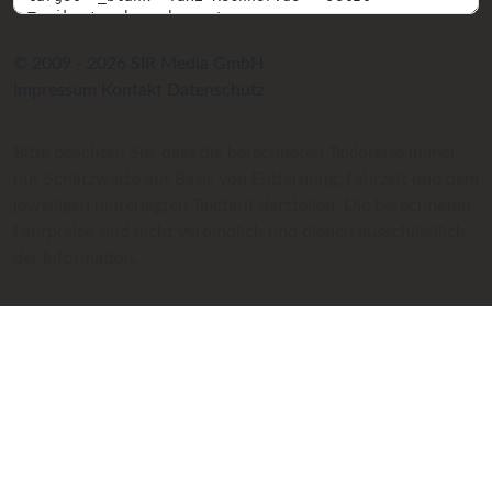
© 2009 - 2026 SIR Media GmbH
Impressum
Kontakt
Datenschutz
Bitte beachten Sie, dass die berechneten Taxipreise immer
nur Schätzwerte auf Basis von Entfernung, Fahrzeit und dem
jeweiligen hinterlegten Taxitarif darstellen. Die berechneten
Fahrpreise sind nicht verbindlich und dienen ausschließlich
der Information.