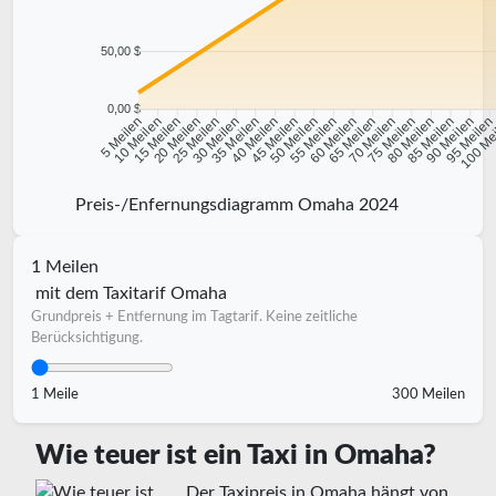
50,00 $
0,00 $
10 Meilen
15 Meilen
20 Meilen
25 Meilen
30 Meilen
35 Meilen
40 Meilen
45 Meilen
50 Meilen
55 Meilen
60 Meilen
65 Meilen
70 Meilen
75 Meilen
80 Meilen
85 Meilen
90 Meilen
95 Meile
5 Meilen
100 Me
Preis-/Enfernungsdiagramm Omaha 2024
1 Meilen
mit dem Taxitarif Omaha
Grundpreis + Entfernung im Tagtarif. Keine zeitliche
Berücksichtigung.
1 Meile
300 Meilen
Wie teuer ist ein Taxi in Omaha?
Der Taxipreis in Omaha hängt von