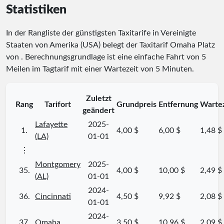
Statistiken
In der Rangliste der günstigsten Taxitarife in Vereinigte
Staaten von Amerika (USA) belegt der Taxitarif Omaha Platz
von
. Berechnungsgrundlage ist eine einfache Fahrt von 5
Meilen im Tagtarif mit einer Wartezeit von 5 Minuten.
Zuletzt
Rang
Tarifort
Grundpreis
Entfernung
Wartez
geändert
Lafayette
2025-
1.
4,00 $
6,00 $
1,48 $
(LA)
01-01
⋮
Montgomery
2025-
35.
4,00 $
10,00 $
2,49 $
(AL)
01-01
2024-
36.
Cincinnati
4,50 $
9,92 $
2,08 $
01-01
2024-
37.
Omaha
3,50 $
10,96 $
2,09 $