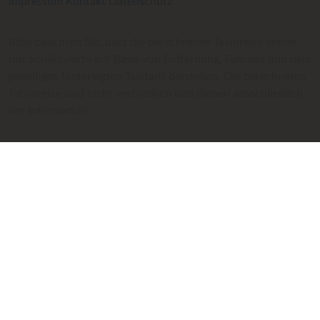
Impressum
Kontakt
Datenschutz
Bitte beachten Sie, dass die berechneten Taxipreise immer
nur Schätzwerte auf Basis von Entfernung, Fahrzeit und dem
jeweiligen hinterlegten Taxitarif darstellen. Die berechneten
Fahrpreise sind nicht verbindlich und dienen ausschließlich
der Information.