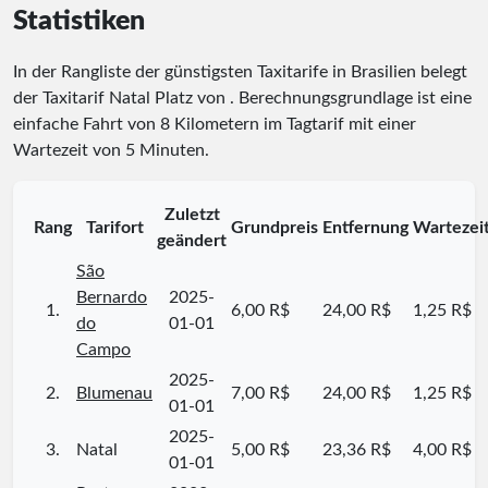
Statistiken
In der Rangliste der günstigsten Taxitarife in Brasilien belegt
der Taxitarif Natal Platz
von
. Berechnungsgrundlage ist eine
einfache Fahrt von 8 Kilometern im Tagtarif mit einer
Wartezeit von 5 Minuten.
Zuletzt
Rang
Tarifort
Grundpreis
Entfernung
Wartezei
geändert
São
Bernardo
2025-
1.
6,00 R$
24,00 R$
1,25 R$
do
01-01
Campo
2025-
2.
Blumenau
7,00 R$
24,00 R$
1,25 R$
01-01
2025-
3.
Natal
5,00 R$
23,36 R$
4,00 R$
01-01