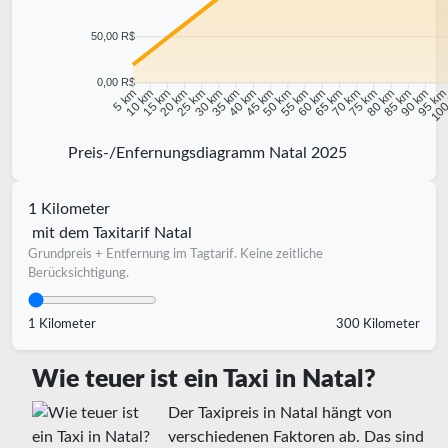
50,00 R$
0,00 R$
10 km
15 km
20 km
25 km
30 km
35 km
40 km
45 km
50 km
55 km
60 km
65 km
70 km
75 km
80 km
85 km
90 km
95 k
5 km
100
Preis-/Enfernungsdiagramm Natal 2025
1 Kilometer
mit dem Taxitarif Natal
Grundpreis + Entfernung im Tagtarif. Keine zeitliche
Berücksichtigung.
1 Kilometer
300 Kilometer
Wie teuer ist ein Taxi in Natal?
Der Taxipreis in Natal hängt von
verschiedenen Faktoren ab. Das sind