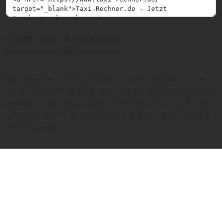
© 2009 - 2026 SIR Media GmbH
Impressum
Kontakt
Datenschutz
Bitte beachten Sie, dass die berechneten Taxipreise immer
nur Schätzwerte auf Basis von Entfernung, Fahrzeit und dem
jeweiligen hinterlegten Taxitarif darstellen. Die berechneten
Fahrpreise sind nicht verbindlich und dienen ausschließlich
der Information.