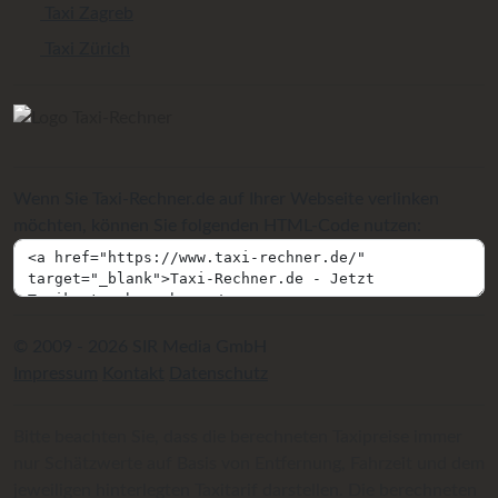
Taxi Zagreb
Taxi Zürich
Wenn Sie Taxi-Rechner.de auf Ihrer Webseite verlinken
möchten, können Sie folgenden HTML-Code nutzen:
© 2009 - 2026 SIR Media GmbH
Impressum
Kontakt
Datenschutz
Bitte beachten Sie, dass die berechneten Taxipreise immer
nur Schätzwerte auf Basis von Entfernung, Fahrzeit und dem
jeweiligen hinterlegten Taxitarif darstellen. Die berechneten