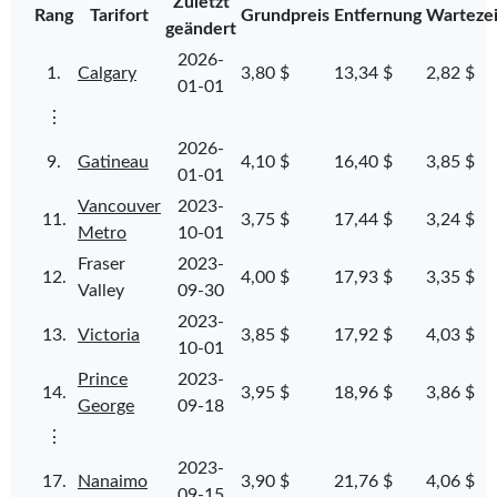
Zuletzt
Rang
Tarifort
Grundpreis
Entfernung
Wartezei
geändert
2026-
1.
Calgary
3,80 $
13,34 $
2,82 $
01-01
⋮
2026-
9.
Gatineau
4,10 $
16,40 $
3,85 $
01-01
Vancouver
2023-
11.
3,75 $
17,44 $
3,24 $
Metro
10-01
Fraser
2023-
12.
4,00 $
17,93 $
3,35 $
Valley
09-30
2023-
13.
Victoria
3,85 $
17,92 $
4,03 $
10-01
Prince
2023-
14.
3,95 $
18,96 $
3,86 $
George
09-18
⋮
2023-
17.
Nanaimo
3,90 $
21,76 $
4,06 $
09-15