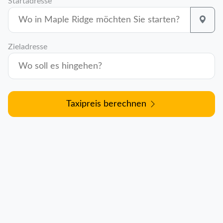
Startadresse
Zieladresse
Taxipreis berechnen