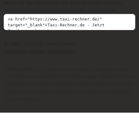
Wenn Sie Taxi-Rechner.de auf Ihrer Webseite verlinken
möchten, können Sie folgenden HTML-Code nutzen:
© 2009 - 2026 SIR Media GmbH
Impressum
Kontakt
Datenschutz
Bitte beachten Sie, dass die berechneten Taxipreise immer
nur Schätzwerte auf Basis von Entfernung, Fahrzeit und dem
jeweiligen hinterlegten Taxitarif darstellen. Die berechneten
Fahrpreise sind nicht verbindlich und dienen ausschließlich
der Information.