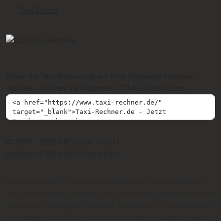
Taxi Zürich
Wenn Sie Taxi-Rechner.de auf Ihrer Webseite verlinken
möchten, können Sie folgenden HTML-Code nutzen:
© 2009 - 2026 SIR Media GmbH
Impressum
Kontakt
Datenschutz
Bitte beachten Sie, dass die berechneten Taxipreise immer
nur Schätzwerte auf Basis von Entfernung, Fahrzeit und dem
jeweiligen hinterlegten Taxitarif darstellen. Die berechneten
Fahrpreise sind nicht verbindlich und dienen ausschließlich