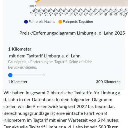
0,00 €
10 km
15 km
20 km
25 km
30 km
35 km
40 km
45 km
50 km
55 km
60 km
65 km
70 km
75 km
80 km
85 km
90 km
95 k
5 km
100
Fahrpreis Nachts
Fahrpreis Tagsüber
Preis-/Enfernungsdiagramm Limburg a. d. Lahn 2025
1 Kilometer
mit dem Taxitarif Limburg a. d. Lahn
Grundpreis + Entfernung im Tagtarif. Keine zeitliche
Berücksichtigung.
1 Kilometer
300 Kilometer
Wir haben insgesamt 2 historische Taxitarife für Limburg a.
d. Lahn in der Datenbank. In dem folgenden Diagramm
stellen wir die Preisentwicklung seit 2022 bis heute dar.
Berechnungsgrundlage ist eine einfache Fahrt von 8
Kilometern im Tagtarif mit einer Wartezeit von 5 Minuten.
Der aktuelle Taxitarif Limburg a. d. Lahn ist seit
583
Tagen