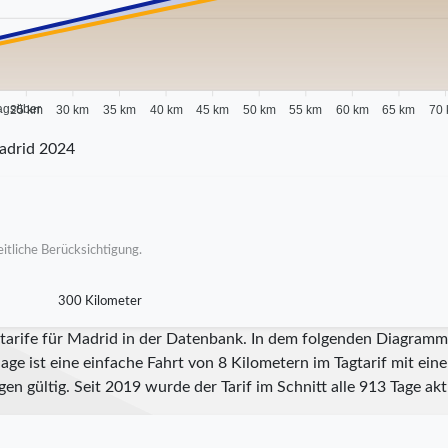
agsüber
25 km
30 km
35 km
40 km
45 km
50 km
55 km
60 km
65 km
70
adrid 2024
itliche Berücksichtigung.
300 Kilometer
tarife für Madrid in der Datenbank. In dem folgenden Diagramm s
ge ist eine einfache Fahrt von 8 Kilometern im Tagtarif mit ein
en gültig. Seit
2019
wurde der Tarif im Schnitt alle
913
Tage aktu