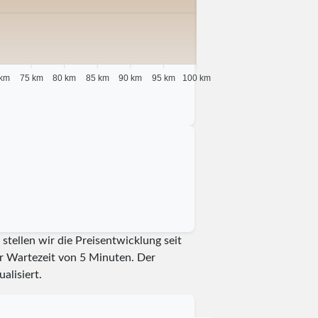
 km
75 km
80 km
85 km
90 km
95 km
100 km
tellen wir die Preisentwicklung seit
er Wartezeit von 5 Minuten.
Der
alisiert.