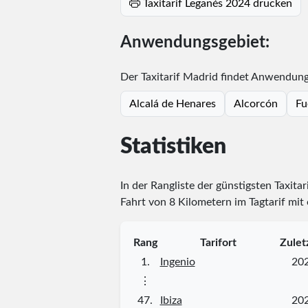
Taxitarif Leganés 2024 drucken
Anwendungsgebiet:
Der Taxitarif Madrid findet Anwendung 
Alcalá de Henares
Alcorcón
Fu
Statistiken
In der Rangliste der günstigsten Taxitar
Fahrt von 8 Kilometern im Tagtarif mit
Rang
Tarifort
Zulet
1.
Ingenio
20
⋮
47.
Ibiza
20