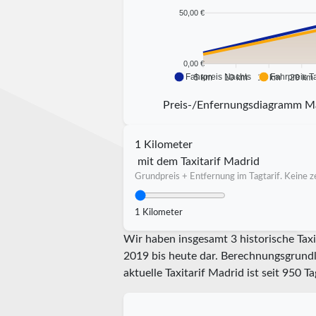
50,00 €
0,00 €
Fahrpreis Nachts
Fahrpreis T
5 km
10 km
15 km
20 km
Preis-/Enfernungsdiagramm M
1 Kilometer
mit dem Taxitarif Madrid
Grundpreis + Entfernung im Tagtarif. Keine ze
1 Kilometer
Wir haben insgesamt 3 historische Taxi
2019 bis heute dar. Berechnungsgrundla
aktuelle Taxitarif Madrid ist seit
950
Tag