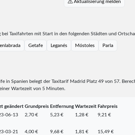
Aktualisierung melden
bei Taxifahrten mit Start in den folgenden Städten und Ortscha
enlabrada
Getafe
Leganés
Móstoles
Parla
ife in Spanien belegt der Taxitarif Madrid Platz
49
von
57
. Berec
 einer Wartezeit von 5 Minuten.
zt geändert
Grundpreis
Entfernung
Wartezeit
Fahrpreis
23-06-13
2,70 €
5,23 €
1,28 €
9,21 €
23-03-21
4,00 €
9,68 €
1,81 €
15,49 €