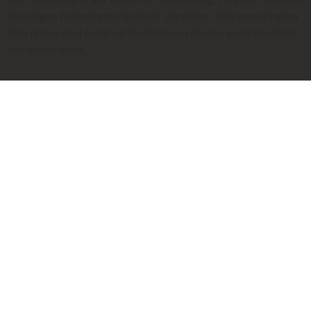
nur Schätzwerte auf Basis von Entfernung, Fahrzeit und dem
jeweiligen hinterlegten Taxitarif darstellen. Die berechneten
Fahrpreise sind nicht verbindlich und dienen ausschließlich
der Information.