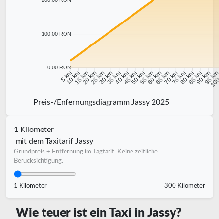
100,00 RON
0,00 RON
10 km
15 km
20 km
25 km
30 km
35 km
40 km
45 km
50 km
55 km
60 km
65 km
70 km
75 km
80 km
85 km
90 km
95 k
5 km
100
Preis-/Enfernungsdiagramm Jassy 2025
1 Kilometer
mit dem Taxitarif Jassy
Grundpreis + Entfernung im Tagtarif. Keine zeitliche
Berücksichtigung.
1 Kilometer
300 Kilometer
Wie teuer ist ein Taxi in Jassy?