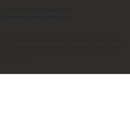
© 2009 - 2026 SIR Media GmbH
Impressum
Kontakt
Datenschutz
Bitte beachten Sie, dass die berechneten Taxipreise immer
nur Schätzwerte auf Basis von Entfernung, Fahrzeit und dem
jeweiligen hinterlegten Taxitarif darstellen. Die berechneten
Fahrpreise sind nicht verbindlich und dienen ausschließlich
der Information.