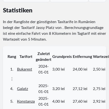
Statistiken
In der Rangliste der günstigsten Taxitarife in Rumänien
belegt der Taxitarif Jassy Platz
von
. Berechnungsgrundlage
ist eine einfache Fahrt von 8 Kilometern im Tagtarif mit einer
Wartezeit von 5 Minuten.
Zuletzt
Rang
Tarifort
Grundpreis
Entfernung
Wartezei
geändert
2024-
1.
Bukarest
3,00 lei
24,00 lei
2,50 lei
01-01
⋮
2025-
4.
Galatz
3,20 lei
27,12 lei
2,75 lei
01-01
2025-
5.
Konstanza
4,00 lei
27,60 lei
2,92 lei
01-01