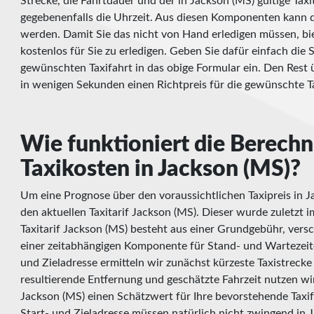
Strecke, die Fahrtdauer und der in Jackson (MS) gültige Tax
gegebenenfalls die Uhrzeit. Aus diesen Komponenten kann d
werden. Damit Sie das nicht von Hand erledigen müssen, bie
kostenlos für Sie zu erledigen. Geben Sie dafür einfach die 
gewünschten Taxifahrt in das obige Formular ein. Den Res
in wenigen Sekunden einen Richtpreis für die gewünschte Ta
Wie funktioniert die Berech
Taxikosten in Jackson (MS)?
Um eine Prognose über den voraussichtlichen Taxipreis in Ja
den aktuellen Taxitarif Jackson (MS). Dieser wurde zuletzt 
Taxitarif Jackson (MS) besteht aus einer Grundgebühr, ver
einer zeitabhängigen Komponente für Stand- und Wartezeit
und Zieladresse ermitteln wir zunächst kürzeste Taxistreck
resultierende Entfernung und geschätzte Fahrzeit nutzen wir
Jackson (MS) einen Schätzwert für Ihre bevorstehende Taxif
Start- und Zieladresse müssen natürlich nicht zwingend in J