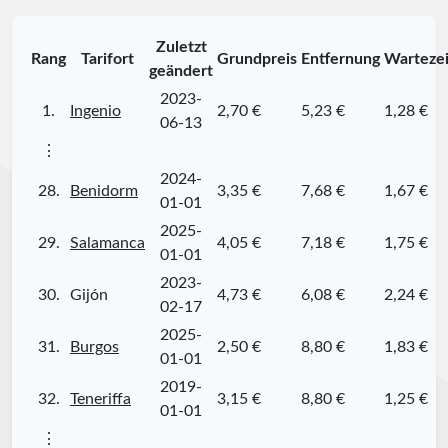
Zuletzt
Rang
Tarifort
Grundpreis
Entfernung
Wartezei
geändert
2023-
1.
Ingenio
2,70 €
5,23 €
1,28 €
06-13
⋮
2024-
28.
Benidorm
3,35 €
7,68 €
1,67 €
01-01
2025-
29.
Salamanca
4,05 €
7,18 €
1,75 €
01-01
2023-
30.
Gijón
4,73 €
6,08 €
2,24 €
02-17
2025-
31.
Burgos
2,50 €
8,80 €
1,83 €
01-01
2019-
32.
Teneriffa
3,15 €
8,80 €
1,25 €
01-01
⋮