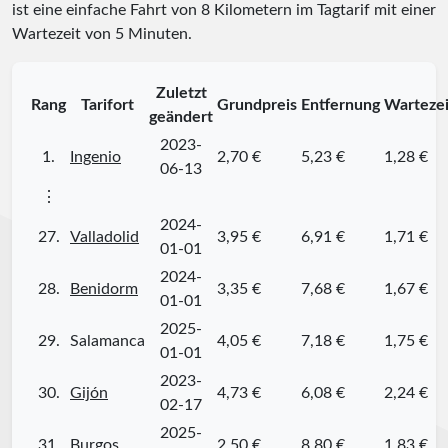
ist eine einfache Fahrt von 8 Kilometern im Tagtarif mit einer
Wartezeit von 5 Minuten.
Zuletzt
Rang
Tarifort
Grundpreis
Entfernung
Wartezei
geändert
2023-
1.
Ingenio
2,70 €
5,23 €
1,28 €
06-13
⋮
2024-
27.
Valladolid
3,95 €
6,91 €
1,71 €
01-01
2024-
28.
Benidorm
3,35 €
7,68 €
1,67 €
01-01
2025-
29.
Salamanca
4,05 €
7,18 €
1,75 €
01-01
2023-
30.
Gijón
4,73 €
6,08 €
2,24 €
02-17
2025-
31.
Burgos
2,50 €
8,80 €
1,83 €