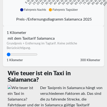
10 km
15 km
20 km
25 km
30 km
35 km
40 km
45 km
50 km
55 km
60 km
65 km
70 km
75 km
80 km
85 km
90 km
95 k
5 km
100
Fahrpreis Nachts
Fahrpreis Tagsüber
Preis-/Enfernungsdiagramm Salamanca 2025
1 Kilometer
mit dem Taxitarif Salamanca
Grundpreis + Entfernung im Tagtarif. Keine zeitliche
Berücksichtigung.
1 Kilometer
300 Kilometer
Wie teuer ist ein Taxi in
Salamanca?
Der Taxipreis in Salamanca hängt von
verschiedenen Faktoren ab. Das sind
die zu fahrende Strecke, die
Fahrtdauer und der in Salamanca gültige Taxitarif