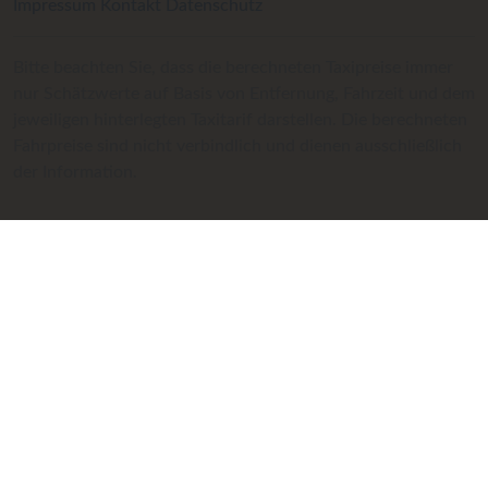
Impressum
Kontakt
Datenschutz
Bitte beachten Sie, dass die berechneten Taxipreise immer
nur Schätzwerte auf Basis von Entfernung, Fahrzeit und dem
jeweiligen hinterlegten Taxitarif darstellen. Die berechneten
Fahrpreise sind nicht verbindlich und dienen ausschließlich
der Information.