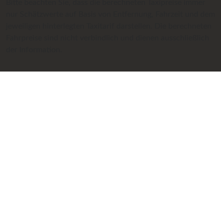
Bitte beachten Sie, dass die berechneten Taxipreise immer
nur Schätzwerte auf Basis von Entfernung, Fahrzeit und dem
jeweiligen hinterlegten Taxitarif darstellen. Die berechneten
Fahrpreise sind nicht verbindlich und dienen ausschließlich
der Information.