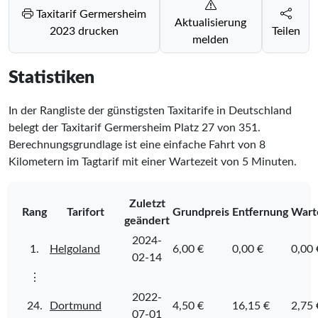
Taxitarif Germersheim
Aktualisierung
2023 drucken
Teilen
melden
Statistiken
In der Rangliste der günstigsten Taxitarife in Deutschland
belegt der Taxitarif Germersheim Platz
27
von
351
.
Berechnungsgrundlage ist eine einfache Fahrt von 8
Kilometern im Tagtarif mit einer Wartezeit von 5 Minuten.
Zuletzt
Rang
Tarifort
Grundpreis
Entfernung
Wart
geändert
2024-
1.
Helgoland
6,00 €
0,00 €
0,00 
02-14
⋮
2022-
24.
Dortmund
4,50 €
16,15 €
2,75 
07-01