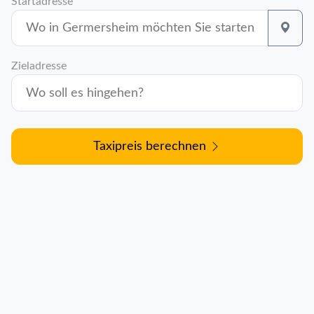
Startadresse
Zieladresse
Taxipreis berechnen