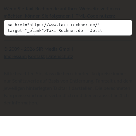
Wenn Sie Taxi-Rechner.de auf Ihrer Webseite verlinken
möchten, können Sie folgenden HTML-Code nutzen:
© 2009 - 2026 SIR Media GmbH
Impressum
Kontakt
Datenschutz
Bitte beachten Sie, dass die berechneten Taxipreise immer
nur Schätzwerte auf Basis von Entfernung, Fahrzeit und dem
jeweiligen hinterlegten Taxitarif darstellen. Die berechneten
Fahrpreise sind nicht verbindlich und dienen ausschließlich
der Information.