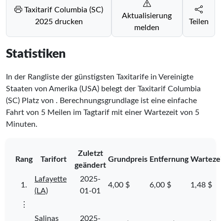
Taxitarif Columbia (SC)
Aktualisierung
2025 drucken
Teilen
melden
Statistiken
In der Rangliste der günstigsten Taxitarife in Vereinigte
Staaten von Amerika (USA) belegt der Taxitarif Columbia
(SC) Platz
von
. Berechnungsgrundlage ist eine einfache
Fahrt von 5 Meilen im Tagtarif mit einer Wartezeit von 5
Minuten.
Zuletzt
Rang
Tarifort
Grundpreis
Entfernung
Warteze
geändert
Lafayette
2025-
1.
4,00 $
6,00 $
1,48 $
(LA)
01-01
⋮
Salinas
2025-