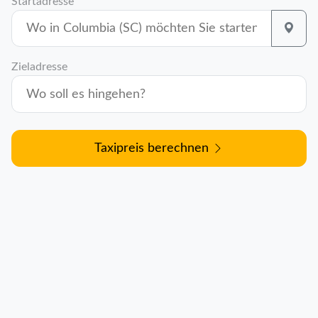
Startadresse
Zieladresse
Taxipreis berechnen