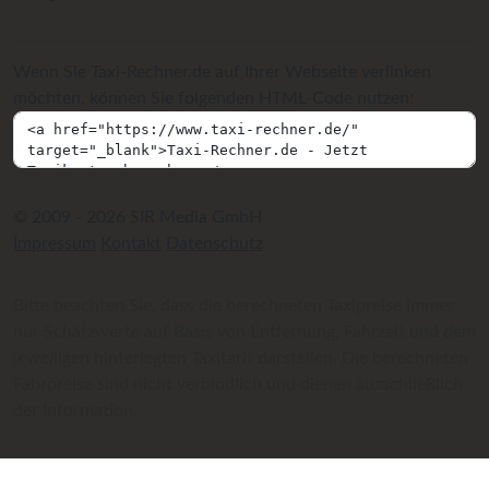
Wenn Sie Taxi-Rechner.de auf Ihrer Webseite verlinken
möchten, können Sie folgenden HTML-Code nutzen:
© 2009 - 2026 SIR Media GmbH
Impressum
Kontakt
Datenschutz
Bitte beachten Sie, dass die berechneten Taxipreise immer
nur Schätzwerte auf Basis von Entfernung, Fahrzeit und dem
jeweiligen hinterlegten Taxitarif darstellen. Die berechneten
Fahrpreise sind nicht verbindlich und dienen ausschließlich
der Information.