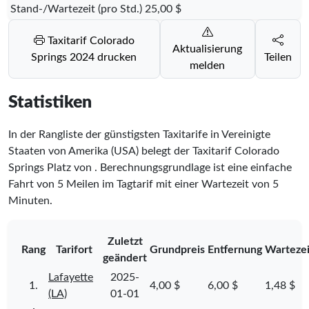
Stand-/Wartezeit (pro Std.)
25,00 $
Taxitarif Colorado
Aktualisierung
Springs 2024 drucken
Teilen
melden
Statistiken
In der Rangliste der günstigsten Taxitarife in Vereinigte
Staaten von Amerika (USA) belegt der Taxitarif Colorado
Springs Platz
von
. Berechnungsgrundlage ist eine einfache
Fahrt von 5 Meilen im Tagtarif mit einer Wartezeit von 5
Minuten.
Zuletzt
Rang
Tarifort
Grundpreis
Entfernung
Wartezei
geändert
Lafayette
2025-
1.
4,00 $
6,00 $
1,48 $
(LA)
01-01