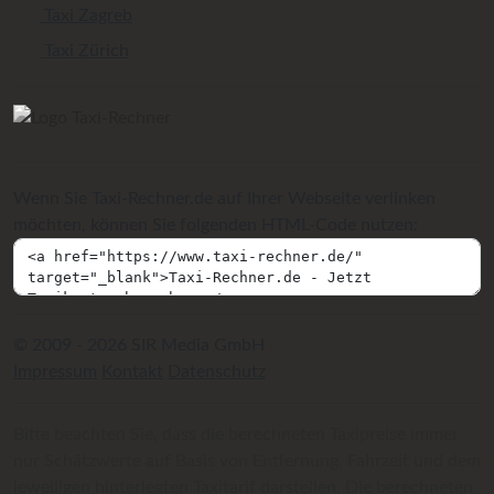
Taxi Zagreb
Taxi Zürich
Wenn Sie Taxi-Rechner.de auf Ihrer Webseite verlinken
möchten, können Sie folgenden HTML-Code nutzen:
© 2009 - 2026 SIR Media GmbH
Impressum
Kontakt
Datenschutz
Bitte beachten Sie, dass die berechneten Taxipreise immer
nur Schätzwerte auf Basis von Entfernung, Fahrzeit und dem
jeweiligen hinterlegten Taxitarif darstellen. Die berechneten