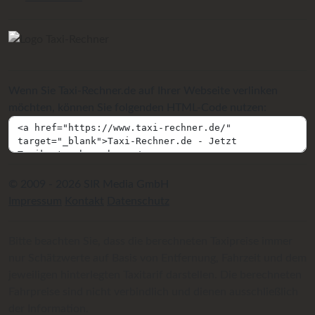
Wenn Sie Taxi-Rechner.de auf Ihrer Webseite verlinken
möchten, können Sie folgenden HTML-Code nutzen:
© 2009 - 2026 SIR Media GmbH
Impressum
Kontakt
Datenschutz
Bitte beachten Sie, dass die berechneten Taxipreise immer
nur Schätzwerte auf Basis von Entfernung, Fahrzeit und dem
jeweiligen hinterlegten Taxitarif darstellen. Die berechneten
Fahrpreise sind nicht verbindlich und dienen ausschließlich
der Information.