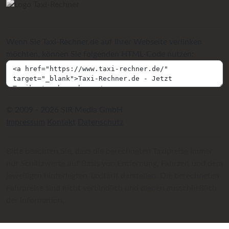
Wenn Sie Taxi-Rechner.de auf Ihrer Webseite verlinken
möchten, können Sie folgenden HTML-Code nutzen:
© 2009 - 2026 SIR Media GmbH
Impressum
Kontakt
Datenschutz
Bitte beachten Sie, dass die berechneten Taxipreise immer
nur Schätzwerte auf Basis von Entfernung, Fahrzeit und dem
jeweiligen hinterlegten Taxitarif darstellen. Die berechneten
Fahrpreise sind nicht verbindlich und dienen ausschließlich
der Information.