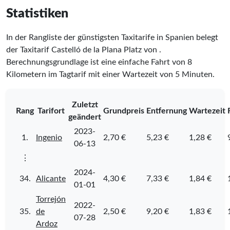
Statistiken
In der Rangliste der günstigsten Taxitarife in Spanien belegt
der Taxitarif Castelló de la Plana Platz
von
.
Berechnungsgrundlage ist eine einfache Fahrt von 8
Kilometern im Tagtarif mit einer Wartezeit von 5 Minuten.
Zuletzt
Rang
Tarifort
Grundpreis
Entfernung
Wartezeit
geändert
2023-
1.
Ingenio
2,70 €
5,23 €
1,28 €
06-13
⋮
2024-
34.
Alicante
4,30 €
7,33 €
1,84 €
01-01
Torrejón
2022-
35.
de
2,50 €
9,20 €
1,83 €
07-28
Ardoz