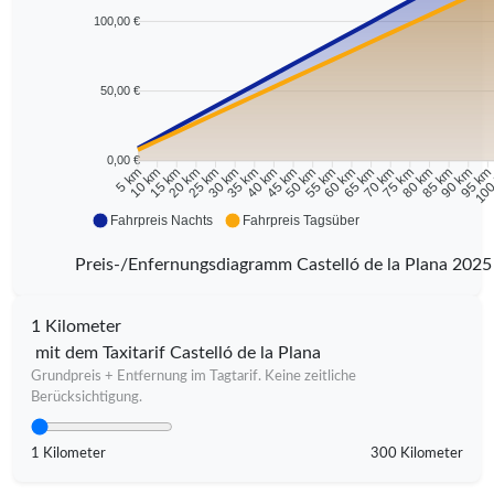
100,00 €
50,00 €
0,00 €
10 km
15 km
20 km
25 km
30 km
35 km
40 km
45 km
50 km
55 km
60 km
65 km
70 km
75 km
80 km
85 km
90 km
95 k
5 km
100
Fahrpreis Nachts
Fahrpreis Tagsüber
Preis-/Enfernungsdiagramm Castelló de la Plana 2025
1 Kilometer
mit dem Taxitarif Castelló de la Plana
Grundpreis + Entfernung im Tagtarif. Keine zeitliche
Berücksichtigung.
1 Kilometer
300 Kilometer