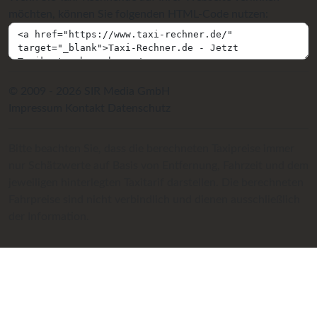
möchten, können Sie folgenden HTML-Code nutzen:
© 2009 - 2026 SIR Media GmbH
Impressum
Kontakt
Datenschutz
Bitte beachten Sie, dass die berechneten Taxipreise immer
nur Schätzwerte auf Basis von Entfernung, Fahrzeit und dem
jeweiligen hinterlegten Taxitarif darstellen. Die berechneten
Fahrpreise sind nicht verbindlich und dienen ausschließlich
der Information.