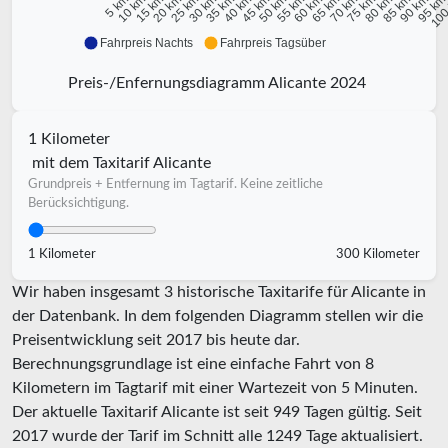
10 km
15 km
20 km
25 km
30 km
35 km
40 km
45 km
50 km
55 km
60 km
65 km
70 km
75 km
80 km
85 km
90 km
95 k
5 km
100
Fahrpreis Nachts
Fahrpreis Tagsüber
Preis-/Enfernungsdiagramm Alicante 2024
1 Kilometer
mit dem Taxitarif Alicante
Grundpreis + Entfernung im Tagtarif. Keine zeitliche
Berücksichtigung.
1 Kilometer
300 Kilometer
Wir haben insgesamt 3 historische Taxitarife für Alicante in
der Datenbank. In dem folgenden Diagramm stellen wir die
Preisentwicklung seit 2017 bis heute dar.
Berechnungsgrundlage ist eine einfache Fahrt von 8
Kilometern im Tagtarif mit einer Wartezeit von 5 Minuten.
Der aktuelle Taxitarif Alicante ist seit
949
Tagen gültig. Seit
2017
wurde der Tarif im Schnitt alle
1249
Tage aktualisiert.