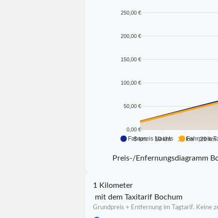
250,00 €
200,00 €
150,00 €
100,00 €
50,00 €
0,00 €
Fahrpreis Nachts
Fahrpreis T
5 km
10 km
15 km
20 km
Preis-/Enfernungsdiagramm 
1 Kilometer
mit dem Taxitarif Bochum
Grundpreis + Entfernung im Tagtarif. Keine ze