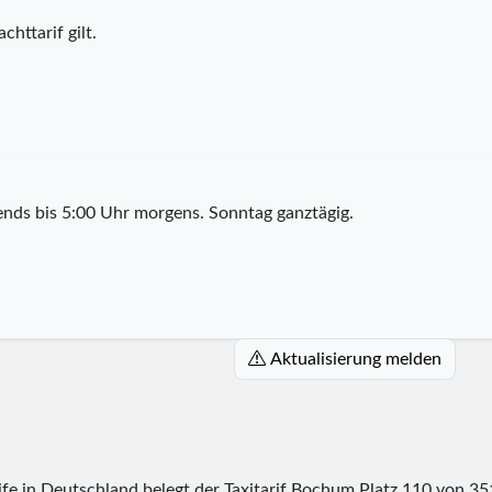
chttarif gilt.
nds bis 5:00 Uhr morgens. Sonntag ganztägig.
Aktualisierung melden
rife in Deutschland belegt der Taxitarif Bochum Platz
110
von
35