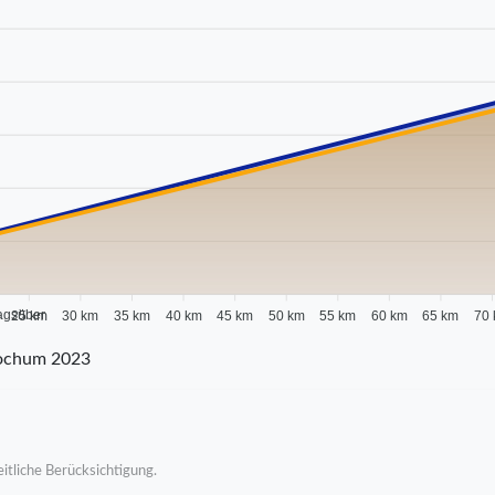
agsüber
25 km
30 km
35 km
40 km
45 km
50 km
55 km
60 km
65 km
70
Bochum 2023
itliche Berücksichtigung.