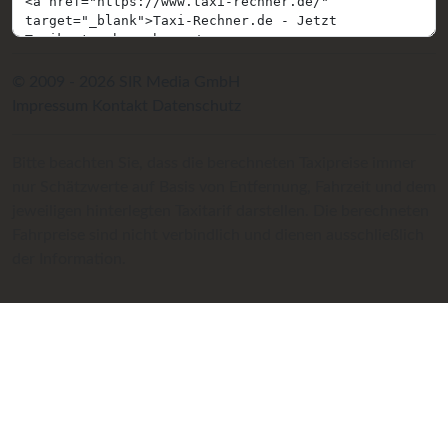
© 2009 - 2026 SIR Media GmbH
Impressum
Kontakt
Datenschutz
Bitte beachten Sie, dass die berechneten Taxipreise immer
nur Schätzwerte auf Basis von Entfernung, Fahrzeit und dem
jeweiligen hinterlegten Taxitarif darstellen. Die berechneten
Fahrpreise sind nicht verbindlich und dienen ausschließlich
der Information.