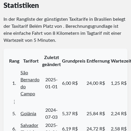
Statistiken
In der Rangliste der günstigsten Taxitarife in Brasilien belegt
der Taxitarif Belém Platz
von
. Berechnungsgrundlage ist
eine einfache Fahrt von 8 Kilometern im Tagtarif mit einer
Wartezeit von 5 Minuten.
Zuletzt
Rang
Tarifort
Grundpreis
Entfernung
Wartezei
geändert
São
Bernardo
2025-
1.
6,00 R$
24,00 R$
1,25 R$
do
01-01
Campo
⋮
2024-
5.
Goiânia
5,37 R$
25,84 R$
2,24 R$
07-03
Salvador
2025-
6.
6,19 R$
24,72 R$
2,58 R$