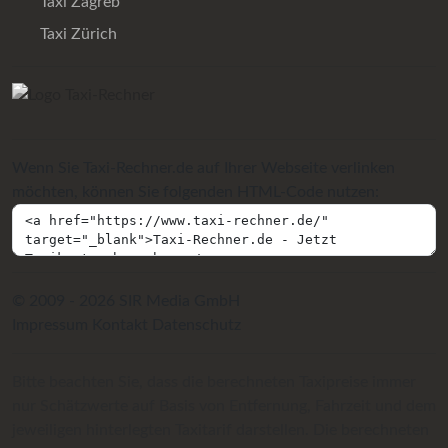
Taxi Zagreb
Taxi Zürich
Wenn Sie Taxi-Rechner.de auf Ihrer Webseite verlinken
möchten, können Sie folgenden HTML-Code nutzen:
© 2009 - 2026 SIR Media GmbH
Impressum
Kontakt
Datenschutz
Bitte beachten Sie, dass die berechneten Taxipreise immer
nur Schätzwerte auf Basis von Entfernung, Fahrzeit und dem
jeweiligen hinterlegten Taxitarif darstellen. Die berechneten