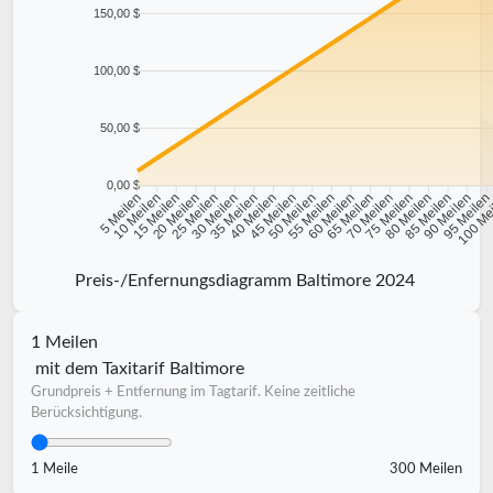
150,00 $
100,00 $
50,00 $
0,00 $
10 Meilen
15 Meilen
20 Meilen
25 Meilen
30 Meilen
35 Meilen
40 Meilen
45 Meilen
50 Meilen
55 Meilen
60 Meilen
65 Meilen
70 Meilen
75 Meilen
80 Meilen
85 Meilen
90 Meilen
95 Meile
5 Meilen
100 Me
Preis-/Enfernungsdiagramm Baltimore 2024
1 Meilen
mit dem Taxitarif Baltimore
Grundpreis + Entfernung im Tagtarif. Keine zeitliche
Berücksichtigung.
1 Meile
300 Meilen