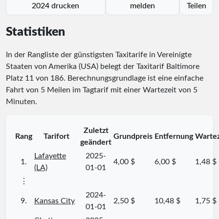
2024 drucken
melden
Teilen
Statistiken
In der Rangliste der günstigsten Taxitarife in Vereinigte
Staaten von Amerika (USA) belegt der Taxitarif Baltimore
Platz
11
von
186
. Berechnungsgrundlage ist eine einfache
Fahrt von 5 Meilen im Tagtarif mit einer Wartezeit von 5
Minuten.
Zuletzt
Rang
Tarifort
Grundpreis
Entfernung
Wartez
geändert
Lafayette
2025-
1.
4,00 $
6,00 $
1,48 $
(LA)
01-01
⋮
2024-
9.
Kansas City
2,50 $
10,48 $
1,75 $
01-01