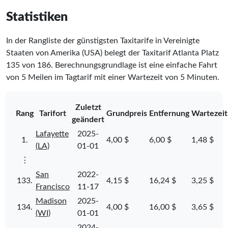
Statistiken
In der Rangliste der günstigsten Taxitarife in Vereinigte
Staaten von Amerika (USA) belegt der Taxitarif Atlanta Platz
135
von
186
. Berechnungsgrundlage ist eine einfache Fahrt
von 5 Meilen im Tagtarif mit einer Wartezeit von 5 Minuten.
Zuletzt
Rang
Tarifort
Grundpreis
Entfernung
Wartezeit
geändert
Lafayette
2025-
1.
4,00 $
6,00 $
1,48 $
(LA)
01-01
⋮
San
2022-
133.
4,15 $
16,24 $
3,25 $
Francisco
11-17
Madison
2025-
134.
4,00 $
16,00 $
3,65 $
(WI)
01-01
2024-