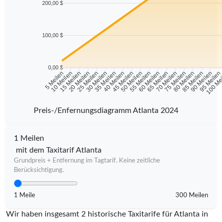
200,00 $
100,00 $
0,00 $
10 Meilen
15 Meilen
20 Meilen
25 Meilen
30 Meilen
35 Meilen
40 Meilen
45 Meilen
50 Meilen
55 Meilen
60 Meilen
65 Meilen
70 Meilen
75 Meilen
80 Meilen
85 Meilen
90 Meilen
95 Meile
5 Meilen
100 Me
Preis-/Enfernungsdiagramm Atlanta 2024
1 Meilen
mit dem Taxitarif Atlanta
Grundpreis + Entfernung im Tagtarif. Keine zeitliche
Berücksichtigung.
1 Meile
300 Meilen
Wir haben insgesamt 2 historische Taxitarife für Atlanta in