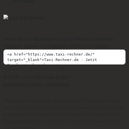
Taxi Zürich
Wenn Sie Taxi-Rechner.de auf Ihrer Webseite verlinken
möchten, können Sie folgenden HTML-Code nutzen:
© 2009 - 2026 SIR Media GmbH
Impressum
Kontakt
Datenschutz
Bitte beachten Sie, dass die berechneten Taxipreise immer
nur Schätzwerte auf Basis von Entfernung, Fahrzeit und dem
jeweiligen hinterlegten Taxitarif darstellen. Die berechneten
Fahrpreise sind nicht verbindlich und dienen ausschließlich
der Information.