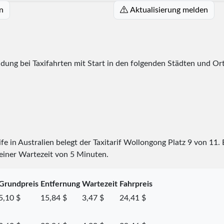
n
Aktualisierung melden
dung bei Taxifahrten mit Start in den folgenden Städten und Or
ife in Australien belegt der Taxitarif Wollongong Platz
9
von
11
.
 einer Wartezeit von 5 Minuten.
Grundpreis
Entfernung
Wartezeit
Fahrpreis
5,10 $
15,84 $
3,47 $
24,41 $