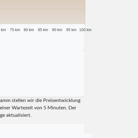
 km
75 km
80 km
85 km
90 km
95 km
100 km
ramm stellen wir die Preisentwicklung
t einer Wartezeit von 5 Minuten.
Der
ge aktualisiert.