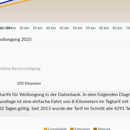
agsüber
km
25 km
30 km
35 km
40 km
45 km
50 km
55 km
60 km
65 km
70
ollongong 2025
itliche Berücksichtigung.
300 Kilometer
itarife für Wollongong in der Datenbank. In dem folgenden Diag
undlage ist eine einfache Fahrt von 8 Kilometern im Tagtarif mi
03
Tagen gültig. Seit
2013
wurde der Tarif im Schnitt alle
4291
Ta
Grundgebühr
Entfernung
Wartezeit