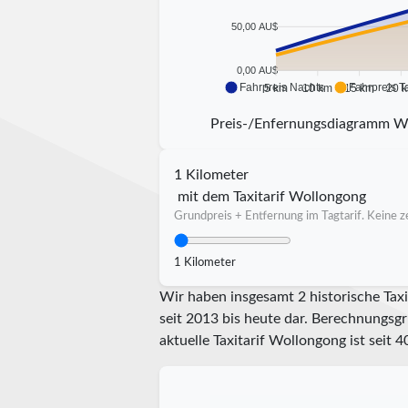
50,00 AU$
0,00 AU$
Fahrpreis Nachts
Fahrpreis T
5 km
10 km
15 km
20 
Preis-/Enfernungsdiagramm W
1 Kilometer
mit dem Taxitarif Wollongong
Grundpreis + Entfernung im Tagtarif. Keine ze
1 Kilometer
Wir haben insgesamt 2 historische Tax
seit 2013 bis heute dar. Berechnungsgr
aktuelle Taxitarif Wollongong ist seit
4