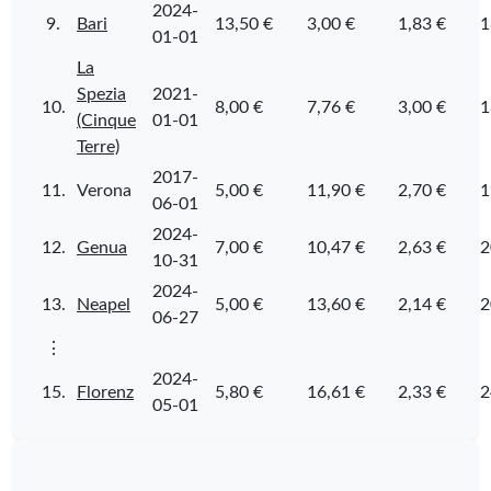
2024-
9.
Bari
13,50 €
3,00 €
1,83 €
1
01-01
La
Spezia
2021-
10.
8,00 €
7,76 €
3,00 €
1
(Cinque
01-01
Terre)
2017-
11.
Verona
5,00 €
11,90 €
2,70 €
1
06-01
2024-
12.
Genua
7,00 €
10,47 €
2,63 €
2
10-31
2024-
13.
Neapel
5,00 €
13,60 €
2,14 €
2
06-27
⋮
2024-
15.
Florenz
5,80 €
16,61 €
2,33 €
2
05-01