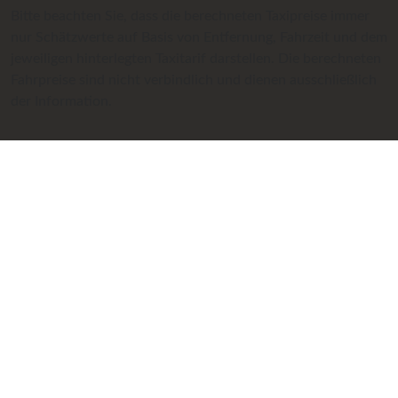
Bitte beachten Sie, dass die berechneten Taxipreise immer
nur Schätzwerte auf Basis von Entfernung, Fahrzeit und dem
jeweiligen hinterlegten Taxitarif darstellen. Die berechneten
Fahrpreise sind nicht verbindlich und dienen ausschließlich
der Information.