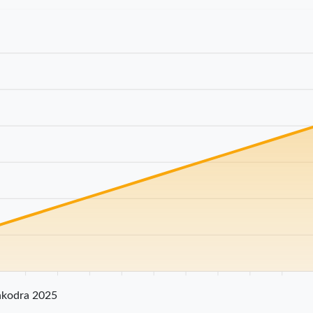
km
25 km
30 km
35 km
40 km
45 km
50 km
55 km
60 km
65 km
70
hkodra 2025