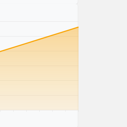
 km
75 km
80 km
85 km
90 km
95 km
100 km