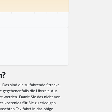
 km
75 km
80 km
85 km
90 km
95 km
100 km
m?
. Das sind die zu fahrende Strecke,
e gegebenenfalls die Uhrzeit. Aus
t werden. Damit Sie das nicht von
s kostenlos für Sie zu erledigen.
nschten Taxifahrt in das obige