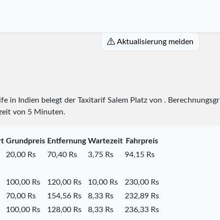
Aktualisierung melden
ife in Indien belegt der Taxitarif Salem Platz
von
. Berechnungsgru
zeit von 5 Minuten.
rt
Grundpreis
Entfernung
Wartezeit
Fahrpreis
20,00 Rs
70,40 Rs
3,75 Rs
94,15 Rs
100,00 Rs
120,00 Rs
10,00 Rs
230,00 Rs
70,00 Rs
154,56 Rs
8,33 Rs
232,89 Rs
100,00 Rs
128,00 Rs
8,33 Rs
236,33 Rs