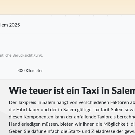
m
25 km
30 km
35 km
40 km
45 km
50 km
55 km
60 km
65 km
70
alem 2025
itliche Berücksichtigung.
300 Kilometer
Wie teuer ist ein Taxi in Sale
Der Taxipreis in Salem hängt von verschiedenen Faktoren ab
die Fahrtdauer und der in Salem gültige Taxitarif Salem sowi
diesen Komponenten kann der anfallende Taxipreis berechne
Hand erledigen müssen, bieten wir Ihnen die Möglichkeit, die
Geben Sie dafür einfach die Start- und Zieladresse der gewü