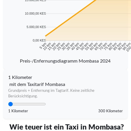
10.000,00 KES
5.000,00 KES
0,00 KES
10 km
15 km
20 km
25 km
30 km
35 km
40 km
45 km
50 km
55 km
60 km
65 km
70 km
75 km
80 km
85 km
90 km
95 k
5 km
100
Preis-/Enfernungsdiagramm Mombasa 2024
1 Kilometer
mit dem Taxitarif Mombasa
Grundpreis + Entfernung im Tagtarif. Keine zeitliche
Berücksichtigung.
1 Kilometer
300 Kilometer
Wie teuer ist ein Taxi in Mombasa?