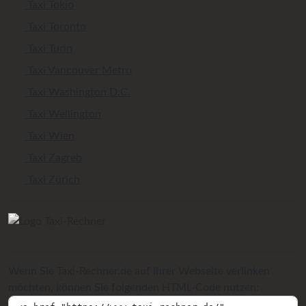
Taxi Tokio
Taxi Toronto
Taxi Turin
Taxi Vancouver Metro
Taxi Washington D.C.
Taxi Wellington
Taxi Wien
Taxi Zagreb
Taxi Zürich
Wenn Sie Taxi-Rechner.de auf Ihrer Webseite verlinken
möchten, können Sie folgenden HTML-Code nutzen: