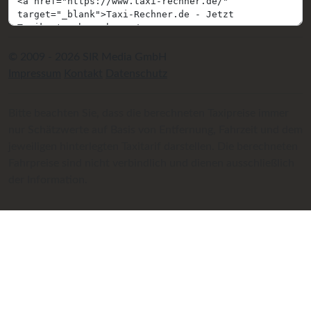
© 2009 - 2026 SIR Media GmbH
Impressum
Kontakt
Datenschutz
Bitte beachten Sie, dass die berechneten Taxipreise immer
nur Schätzwerte auf Basis von Entfernung, Fahrzeit und dem
jeweiligen hinterlegten Taxitarif darstellen. Die berechneten
Fahrpreise sind nicht verbindlich und dienen ausschließlich
der Information.